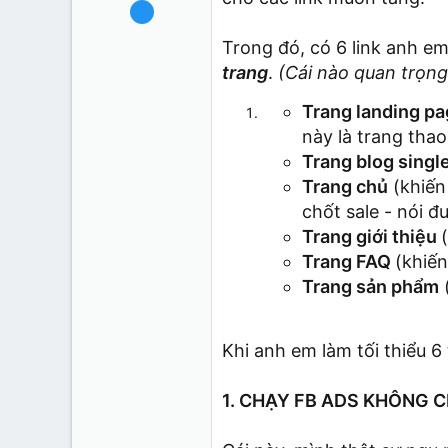
09/09/2025
64
Trong đó, có 6 link anh e
2
trang
.
(Cái nào quan trọng
8
Trang landing p
này là trang tha
Trang blog singl
Trang chủ
(khiến 
chốt sale - nói đ
Trang giới thiệu
Trang FAQ
(khiến
Trang sản phẩm
(
Khi anh em làm tối thiểu 6
1. CHẠY FB ADS KHÔNG C