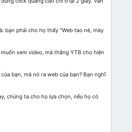
dùng click quảng cáo chỉ ở lại 2 giây. Vấn
là: bạn phải cho họ thấy "Web tao nè, mày
g muốn xem video, mà thằng YTB cho hiện
 của bạn, mà nó ra web của bạn? Bạn nghĩ
y, chúng ta cho họ lựa chọn, nếu họ có