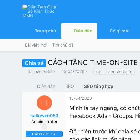
Trang chủ
Diễn đàn
Có gì mới
Bài viết mới
Tìm chủ đề
CÁCH TĂNG TIME-ON-SITE
Chia sẻ
T
N
T
hallowen053
15/04/2026
seo
seo website
h
g
ừ
r
à
k
Diễn đàn
SEO
SEO tổng hợp
e
y
h
a
g
ó
15/04/2026
d
ử
a
H
s
i
Mình là tay ngang, có chút
t
Facebook Ads - Groups. Hì
hallowen053
a
r
Administrator
t
Đầu tiên trước khi chia sẻ
e
Thành viên BQT
r
cho các link muốn tăng.