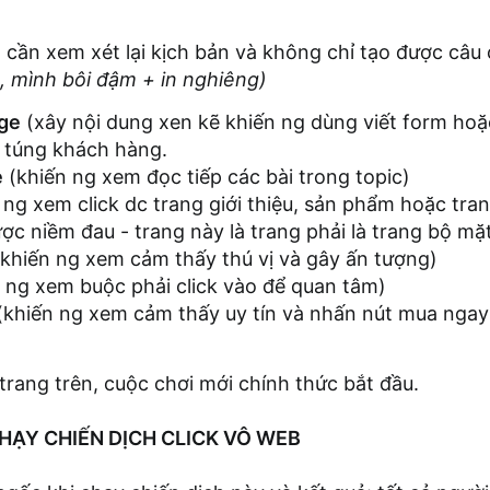
m cần xem xét lại kịch bản và không chỉ tạo được câ
, mình bôi đậm + in nghiêng)
age
(xây nội dung xen kẽ khiến ng dùng viết form hoặ
o túng khách hàng.
e
(khiến ng xem đọc tiếp các bài trong topic)
ng xem click dc trang giới thiệu, sản phẩm hoặc tran
ược niềm đau - trang này là trang phải là trang bộ mặ
(khiến ng xem cảm thấy thú vị và gây ấn tượng)
 ng xem buộc phải click vào để quan tâm)
khiến ng xem cảm thấy uy tín và nhấn nút mua ngay 
 trang trên, cuộc chơi mới chính thức bắt đầu.
HẠY CHIẾN DỊCH CLICK VÔ WEB