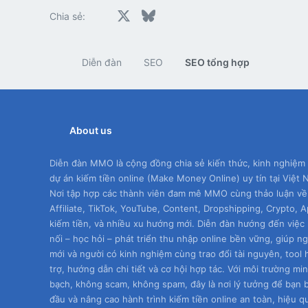
Facebook
X
Bluesky
LinkedIn
Reddit
Pinterest
Tumblr
Whats
E
Chia sẻ:
Diễn đàn
SEO
SEO tổng hợp
About us
Diễn đàn MMO là cộng đồng chia sẻ kiến thức, kinh nghiệm
dự án kiếm tiền online (Make Money Online) uy tín tại Việt 
Nơi tập hợp các thành viên đam mê MMO cùng thảo luận về
Affiliate, TikTok, YouTube, Content, Dropshipping, Crypto, 
kiếm tiền, và nhiều xu hướng mới. Diễn đàn hướng đến việc 
nối – học hỏi – phát triển thu nhập online bền vững, giúp n
mới và người có kinh nghiệm cùng trao đổi tài nguyên, tool 
trợ, hướng dẫn chi tiết và cơ hội hợp tác. Với môi trường mi
bạch, không scam, không spam, đây là nơi lý tưởng để bạn 
đầu và nâng cao hành trình kiếm tiền online an toàn, hiệu q