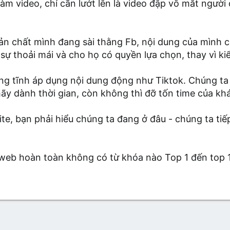
àm video, chỉ cần lướt lên là video đập vô mắt ngườ
ản chất mình đang sài thằng Fb, nội dung của mình ch
sự thoải mái và cho họ có quyền lựa chọn, thay vì ki
ng tĩnh áp dụng nội dung động như Tiktok. Chúng ta s
ãy dành thời gian, còn không thì đỡ tốn time của khá
ite, bạn phải hiểu chúng ta đang ở đâu - chúng ta t
4, web hoàn toàn không có từ khóa nào Top 1 đến top