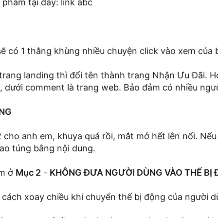
phẩm tại đây: link abc
 sẽ có 1 thằng khùng nhiều chuyện click vào xem của 
trang landing thì đổi tên thành trang Nhận Ưu Đãi. 
ỏi, dưới comment là trang web. Bảo đảm có nhiều ngư
ÙNG
cho anh em, khuya quá rồi, mắt mở hết lên nổi. Nếu 
hao túng bằng nội dung.
êm ở
Mục 2
-
KHÔNG ĐƯA NGƯỜI DÙNG VÀO THẾ BỊ 
t cách xoay chiều khi chuyển thế bị động của người 