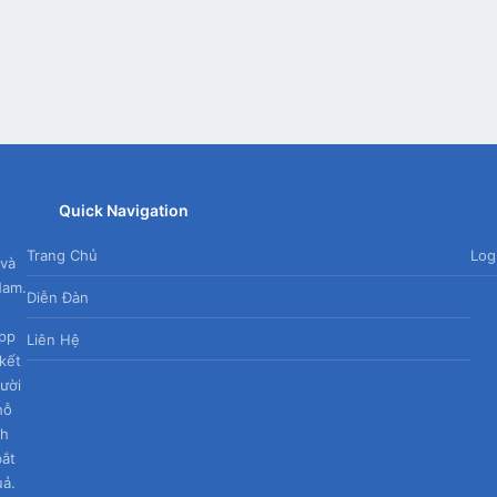
App
mail
Quick Navigation
Trang Chủ
Log
 và
Nam.
Diễn Đàn
App
Liên Hệ
kết
gười
hỗ
nh
bắt
uả.