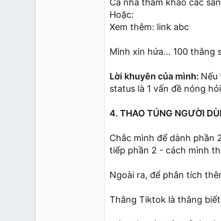
Cả nhà tham khảo các sản 
Hoặc:
Xem thêm: link abc
Mình xin hứa... 100 thằng
Lời khuyên của mình:
Nếu 
status là 1 vấn đề nóng h
4. THAO TÚNG NGƯỜI D
Chắc mình để dành phần 2 
tiếp phần 2 - cách mình t
Ngoài ra, để phân tích th
Thằng Tiktok là thằng biế