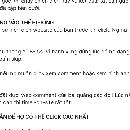
ngốc khi chạy chiến dịch này và kết quả: tất cả người 
đề cập bên dưới.
NG VÀO THẾ BỊ ĐỘNG.
sự hiện diện website của bạn trước khi click. Nghĩa 
hư thằng YTB- 5s. Vì hành vi ng dùng lúc đó họ đan
bấm skip.
, nếu nó muốn click xem comment hoặc xem hình ảnh
 đặt dưới web comment của bài quảng cáo đó ! Lúc nà
dẫn thì time -on-site rất tốt.
DẪN ĐỂ HỌ CÓ THỂ CLICK CAO NHẤT