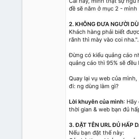
Cái này, mình thật sự ngu 
đề sẽ nằm ở mục 2 - mình 
2. KHÔNG ĐƯA NGƯỜI DÙ
Khách hàng phải biết được 
rãnh thì mày vào coi nha.".
Đừng có kiểu quảng cáo n
quảng cáo thì 95% sẽ đều 
Quay lại vụ web của mình
đi: ng dùng làm gì?
Lời khuyên của mình
: Hãy
thời gian & web bạn đủ hấp 
3. ĐẶT TÊN URL ĐỦ HẤP 
Nếu bạn đặt thế này: