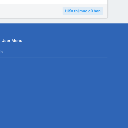
Hiển thị mục cũ hơn
User Menu
in