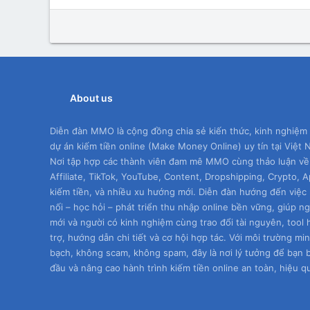
About us
Diễn đàn MMO là cộng đồng chia sẻ kiến thức, kinh nghiệm
dự án kiếm tiền online (Make Money Online) uy tín tại Việt 
Nơi tập hợp các thành viên đam mê MMO cùng thảo luận về
Affiliate, TikTok, YouTube, Content, Dropshipping, Crypto, 
kiếm tiền, và nhiều xu hướng mới. Diễn đàn hướng đến việc 
nối – học hỏi – phát triển thu nhập online bền vững, giúp n
mới và người có kinh nghiệm cùng trao đổi tài nguyên, tool 
trợ, hướng dẫn chi tiết và cơ hội hợp tác. Với môi trường mi
bạch, không scam, không spam, đây là nơi lý tưởng để bạn 
đầu và nâng cao hành trình kiếm tiền online an toàn, hiệu q