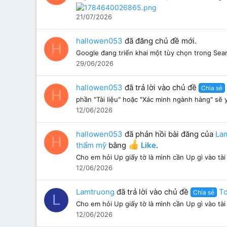
21/07/2026
hallowen053
đã đăng chủ đề mới.
H
Google đang triển khai một tùy chọn trong Sea
29/06/2026
hallowen053
đã trả lời vào chủ đề
Chia sẻ
H
phần "Tài liệu" hoặc "Xác minh ngành hàng" sẽ 
12/06/2026
hallowen053
đã phản hồi bài đăng của
La
H
thẩm mỹ
bằng
Like
.
Cho em hỏi Up giấy tờ là mình cần Up gì vào tà
12/06/2026
Lamtruong
đã trả lời vào chủ đề
To
Chia sẻ
L
Cho em hỏi Up giấy tờ là mình cần Up gì vào tà
12/06/2026