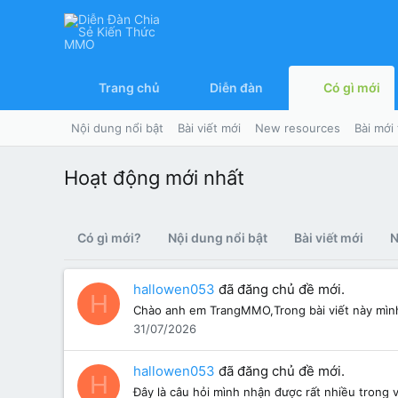
Trang chủ
Diễn đàn
Có gì mới
Nội dung nổi bật
Bài viết mới
New resources
Bài mới
Hoạt động mới nhất
Có gì mới?
Nội dung nổi bật
Bài viết mới
N
hallowen053
đã đăng chủ đề mới.
H
Chào anh em TrangMMO,Trong bài viết này mình 
31/07/2026
hallowen053
đã đăng chủ đề mới.
H
Đây là câu hỏi mình nhận được rất nhiều trong v