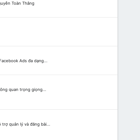
guyễn Toàn Thắng
 Facebook Ads đa dạng...
ông quan trọng giọng...
rợ quản lý và đăng bài...