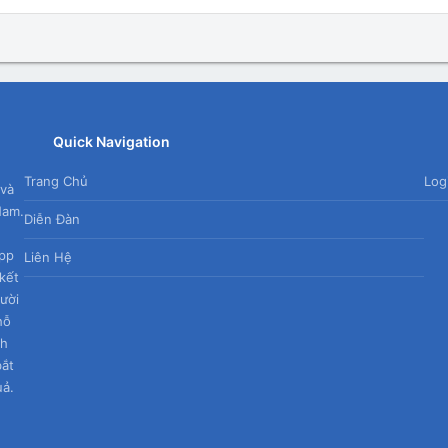
Quick Navigation
Trang Chủ
Log
 và
Nam.
Diễn Đàn
App
Liên Hệ
kết
gười
hỗ
nh
bắt
uả.