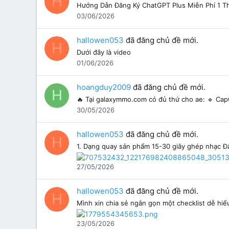
H
Hướng Dẫn Đăng Ký ChatGPT Plus Miễn Phí 1 
03/06/2026
hallowen053
đã đăng chủ đề mới.
H
Dưới đây là video
01/06/2026
hoangduy2009
đã đăng chủ đề mới.
H
🔥 Tại galaxymmo.com có đủ thứ cho ae: 🔹 CapC
30/05/2026
hallowen053
đã đăng chủ đề mới.
H
1. Dạng quay sản phẩm 15-30 giây ghép nhạc Đâ
27/05/2026
hallowen053
đã đăng chủ đề mới.
H
Mình xin chia sẻ ngắn gọn một checklist dễ hi
23/05/2026