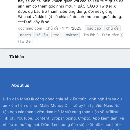
này sẽ có cái nhìn khách quan với các số liệu trực quan để
anh em có thêm góc nhìn mới. 1. BÁO CÁO X Twitter X
được dự báo trở thành siêu ứng dụng, đôi nét giống
Wechat và đặc biệt có chia sẻ doanh thu cho người dùng.
***Dưới đây là số...
gocmmo.com
Chủ đề
11/11/2025
báo cáo
chủ đề
ngách
số liệu
tool
twitter
Trả lời: 0
Diễn đàn:
X
(Twitter)
Từ khóa
About us
Diễn đàn MMO là cộng đồng chia sẻ kiến thức, kinh nghiệm và dự
án kiếm tiền online (Make Money Online) uy tín tại Việt Nam. Nơi
tập hợp các thành viên đam mê MMO cùng thảo luận về Affiliate,
TikTok, YouTube, Content, Dropshipping, Crypto, App kiếm tiền, và
nhiều xu hướng mới. Diễn đàn hướng đến việc kết nối – học hỏi –