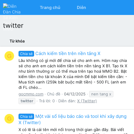
Trang chủ
Diễn đàn
Có gì mớ
twitter
Từ khóa
Cách kiếm tiền trên nền tảng X
Chia sẻ
G
Lâu không có gì mới để chia sẻ cho anh em. Hôm nay chia
sẻ cho anh em cách kiếm tiền trên nền tảng X B1. Tạo tk X
như bình thường or có thể mua trên tạo hoá MMO B2. Bật
kiếm tiền cho tài khoản X của mình Để bật kiếm tiền cần: -
Mua tích xanh (259k bắt buộc mất tiền) - 500 FL (anh em
đi FL chéo...
gocmmo.com
Chủ đề
04/12/2025
nen tang x
twitter
Trả lời: 0
Diễn đàn:
X (Twitter)
Một vài số liệu báo cáo và tool khi xây dựng
Chia sẻ
G
X (Twitter)
X có lẽ là cái tên mới nổi trong thời gian gần đây. Bài viết