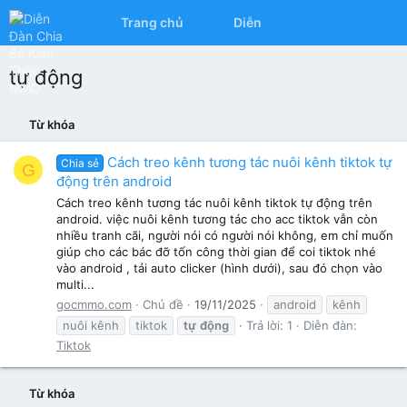
Trang chủ
Diễn đàn
Có gì mớ
tự động
Từ khóa
Cách treo kênh tương tác nuôi kênh tiktok tự
Chia sẻ
G
động trên android
Cách treo kênh tương tác nuôi kênh tiktok tự động trên
android. việc nuôi kênh tương tác cho acc tiktok vẫn còn
nhiều tranh cãi, người nói có người nói không, em chỉ muốn
giúp cho các bác đỡ tốn công thời gian để coi tiktok nhé
vào android , tải auto clicker (hình dưới), sau đó chọn vào
multi...
gocmmo.com
Chủ đề
19/11/2025
android
kênh
nuôi kênh
tiktok
tự
động
Trả lời: 1
Diễn đàn:
Tiktok
Từ khóa