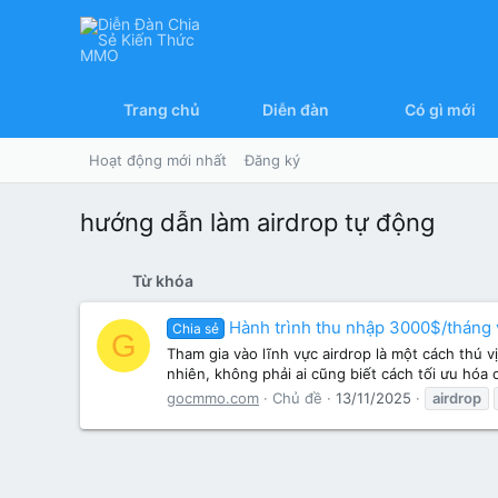
Trang chủ
Diễn đàn
Có gì mới
Hoạt động mới nhất
Đăng ký
hướng dẫn làm airdrop tự động
Từ khóa
Hành trình thu nhập 3000$/tháng 
Chia sẻ
G
Tham gia vào lĩnh vực airdrop là một cách thú v
nhiên, không phải ai cũng biết cách tối ưu hóa c
gocmmo.com
Chủ đề
13/11/2025
airdrop