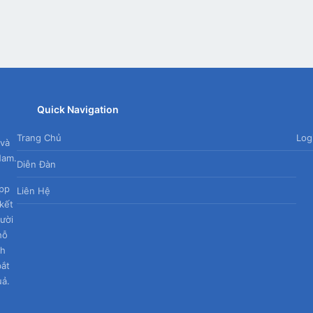
Quick Navigation
Trang Chủ
Log
 và
Nam.
Diễn Đàn
App
Liên Hệ
kết
gười
hỗ
nh
bắt
uả.