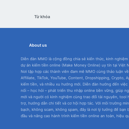
Từ khóa
About us
Diễn đàn MMO là cộng đồng chia sẻ kiến thức, kinh nghiệm
dự án kiếm tiền online (Make Money Online) uy tín tại Việt 
Nơi tập hợp các thành viên đam mê MMO cùng thảo luận về
Affiliate, TikTok, YouTube, Content, Dropshipping, Crypto, 
kiếm tiền, và nhiều xu hướng mới. Diễn đàn hướng đến việc 
nối – học hỏi – phát triển thu nhập online bền vững, giúp n
mới và người có kinh nghiệm cùng trao đổi tài nguyên, tool 
trợ, hướng dẫn chi tiết và cơ hội hợp tác. Với môi trường mi
bạch, không scam, không spam, đây là nơi lý tưởng để bạn 
đầu và nâng cao hành trình kiếm tiền online an toàn, hiệu q