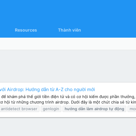
Resources
Thành viên
với Airdrop: Hướng dẫn từ A-Z cho người mới
ị để khám phá thế giới tiền điện tử và có cơ hội kiếm được phần thưởng, 
ơ hội từ những chương trình airdrop. Dưới đây là một chút chia sẻ từ kin
antidetect browser
genlogin
hướng
dẫn
làm
airdrop
tự
động
mor