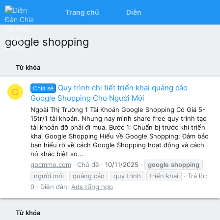
Trang chủ
Diễn đàn
Có gì mớ
google shopping
Từ khóa
Quy trình chi tiết triển khai quảng cáo
Chia sẻ
G
Google Shopping Cho Người Mới
Ngoài Thị Trường 1 Tài Khoản Google Shopping Có Giá 5-
15tr/1 tài khoản. Nhưng nay mình share free quy trình tạo
tài khoản đỡ phải đi mua. Bước 1: Chuẩn bị trước khi triển
khai Google Shopping Hiểu về Google Shopping: Đảm bảo
bạn hiểu rõ về cách Google Shopping hoạt động và cách
nó khác biệt so...
gocmmo.com
Chủ đề
10/11/2025
google
shopping
người mới
quảng cáo
quy trình
triển khai
Trả lời:
0
Diễn đàn:
Ads tổng hợp
Từ khóa