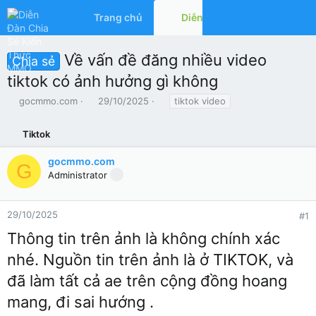
Trang chủ
Diễn đàn
Có gì mớ
Về vấn đề đăng nhiều video
Chia sẻ
tiktok có ảnh hưởng gì không
T
N
T
gocmmo.com
29/10/2025
tiktok video
h
g
ừ
r
à
k
Tiktok
e
y
h
a
g
ó
gocmmo.com
d
ử
a
G
Administrator
s
i
t
a
r
29/10/2025
#1
t
Thông tin trên ảnh là không chính xác
e
r
nhé. Nguồn tin trên ảnh là ở TIKTOK, và
đã làm tất cả ae trên cộng đồng hoang
mang, đi sai hướng .