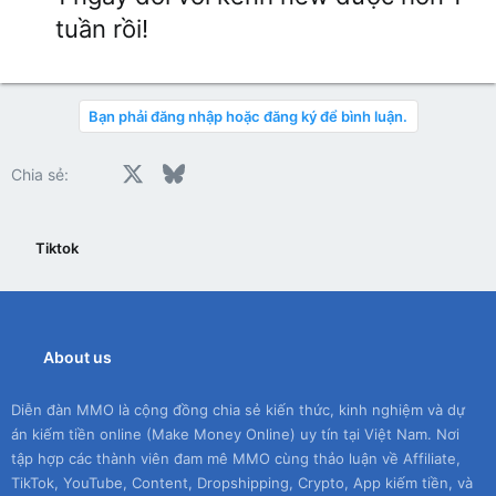
tuần rồi!
Bạn phải đăng nhập hoặc đăng ký để bình luận.
Facebook
X
Bluesky
LinkedIn
Reddit
Pinterest
Tumblr
WhatsApp
Email
Chia sẻ:
Tiktok
About us
Diễn đàn MMO là cộng đồng chia sẻ kiến thức, kinh nghiệm và dự
án kiếm tiền online (Make Money Online) uy tín tại Việt Nam. Nơi
tập hợp các thành viên đam mê MMO cùng thảo luận về Affiliate,
TikTok, YouTube, Content, Dropshipping, Crypto, App kiếm tiền, và