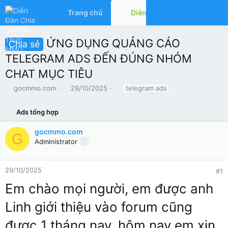
Trang chủ
Diễn đàn
Có gì mớ
ỨNG DỤNG QUẢNG CÁO
Chia sẻ
TELEGRAM ADS ĐẾN ĐÚNG NHÓM
CHAT MỤC TIÊU
T
N
T
gocmmo.com
29/10/2025
telegram ads
h
g
ừ
r
à
k
Ads tổng hợp
e
y
h
a
g
ó
gocmmo.com
d
ử
a
G
Administrator
s
i
t
a
r
29/10/2025
#1
t
Em chào mọi người, em được anh
e
r
Linh giới thiệu vào forum cũng
được 1 tháng nay, hôm nay em xin