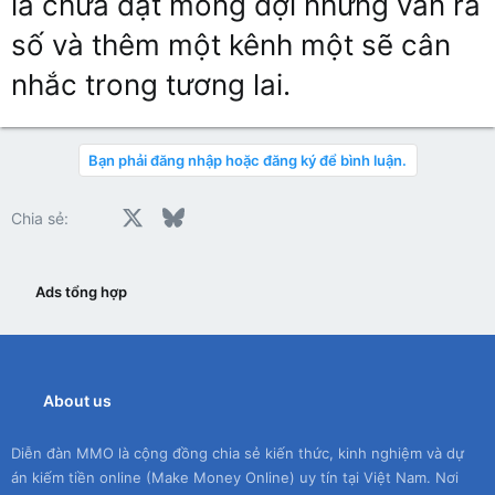
là chưa đạt mong đợi nhưng vẫn ra
số và thêm một kênh một sẽ cân
nhắc trong tương lai.
Bạn phải đăng nhập hoặc đăng ký để bình luận.
Facebook
X
Bluesky
LinkedIn
Reddit
Pinterest
Tumblr
WhatsApp
Email
Chia sẻ:
Ads tổng hợp
About us
Diễn đàn MMO là cộng đồng chia sẻ kiến thức, kinh nghiệm và dự
án kiếm tiền online (Make Money Online) uy tín tại Việt Nam. Nơi