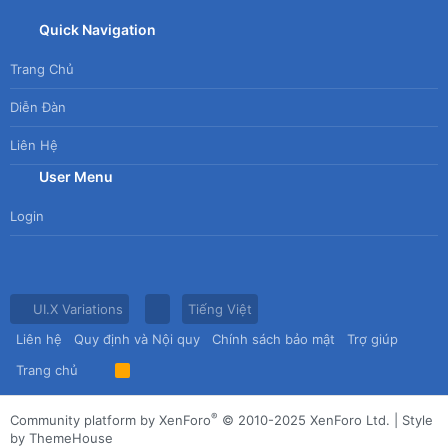
Quick Navigation
Trang Chủ
Diễn Đàn
Liên Hệ
User Menu
Login
UI.X Variations
Tiếng Việt
Liên hệ
Quy định và Nội quy
Chính sách bảo mật
Trợ giúp
Trang chủ
R
S
S
®
Community platform by XenForo
© 2010-2025 XenForo Ltd.
|
Style
by ThemeHouse