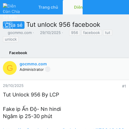
Trang chủ
Diễn đàn
Có gì mớ
Tut unlock 956 facebook
Chia sẻ
T
N
T
gocmmo.com
29/10/2025
956
facebook
tut
h
g
ừ
unlock
r
à
k
e
y
h
a
Facebook
g
ó
d
ử
a
s
i
gocmmo.com
G
t
Administrator
a
r
t
29/10/2025
#1
e
Tut Unlock 956 By LCP
r
Fake ip Ấn Độ- Nn hindi
Ngâm ip 25-30 phút