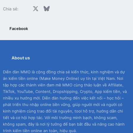
Facebook
X
Bluesky
LinkedIn
Reddit
Pinterest
Tumblr
WhatsApp
Email
Chia sẻ:
Facebook
About us
Diễn đàn MMO là cộng đồng chia sẻ kiến thức, kinh nghiệm và dự
án kiếm tiền online (Make Money Online) uy tín tại Việt Nam. Nơi
tập hợp các thành viên đam mê MMO cùng thảo luận về Affiliate,
TikTok, YouTube, Content, Dropshipping, Crypto, App kiếm tiền, và
nhiều xu hướng mới. Diễn đàn hướng đến việc kết nối – học hỏi –
phát triển thu nhập online bền vững, giúp người mới và người có
kinh nghiệm cùng trao đổi tài nguyên, tool hỗ trợ, hướng dẫn chi
tiết và cơ hội hợp tác. Với môi trường minh bạch, không scam,
không spam, đây là nơi lý tưởng để bạn bắt đầu và nâng cao hành
trình kiếm tiền online an toàn, hiệu quả.