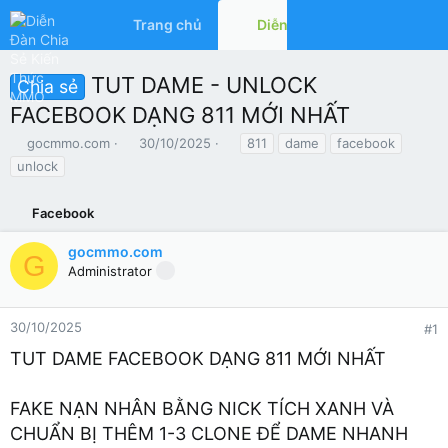
Trang chủ
Diễn đàn
Có gì mớ
TUT DAME - UNLOCK
Chia sẻ
FACEBOOK DẠNG 811 MỚI NHẤT
T
N
T
gocmmo.com
30/10/2025
811
dame
facebook
h
g
ừ
unlock
r
à
k
e
y
h
a
Facebook
g
ó
d
ử
a
s
i
gocmmo.com
G
t
Administrator
a
r
t
30/10/2025
#1
e
TUT DAME FACEBOOK DẠNG 811 MỚI NHẤT
r
FAKE NẠN NHÂN BẰNG NICK TÍCH XANH VÀ
CHUẨN BỊ THÊM 1-3 CLONE ĐỂ DAME NHANH