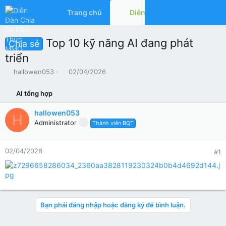
Trang chủ
Diễn đàn
Có gì mớ
Top 10 kỹ năng AI đang phát
Chia sẻ
triển
T
N
hallowen053
02/04/2026
h
g
r
à
AI tổng hợp
e
y
a
g
hallowen053
H
d
ử
Administrator
Thành viên BQT
s
i
t
a
02/04/2026
#1
r
t
e
r
Bạn phải đăng nhập hoặc đăng ký để bình luận.