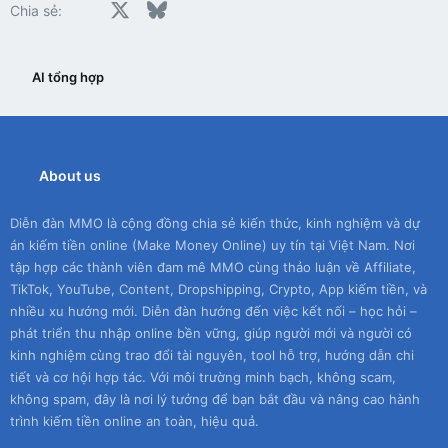
Facebook
X
Bluesky
LinkedIn
Reddit
Pinterest
Tumblr
WhatsApp
Email
Chia sẻ:
AI tổng hợp
About us
Diễn đàn MMO là cộng đồng chia sẻ kiến thức, kinh nghiệm và dự
án kiếm tiền online (Make Money Online) uy tín tại Việt Nam. Nơi
tập hợp các thành viên đam mê MMO cùng thảo luận về Affiliate,
TikTok, YouTube, Content, Dropshipping, Crypto, App kiếm tiền, và
nhiều xu hướng mới. Diễn đàn hướng đến việc kết nối – học hỏi –
phát triển thu nhập online bền vững, giúp người mới và người có
kinh nghiệm cùng trao đổi tài nguyên, tool hỗ trợ, hướng dẫn chi
tiết và cơ hội hợp tác. Với môi trường minh bạch, không scam,
không spam, đây là nơi lý tưởng để bạn bắt đầu và nâng cao hành
trình kiếm tiền online an toàn, hiệu quả.