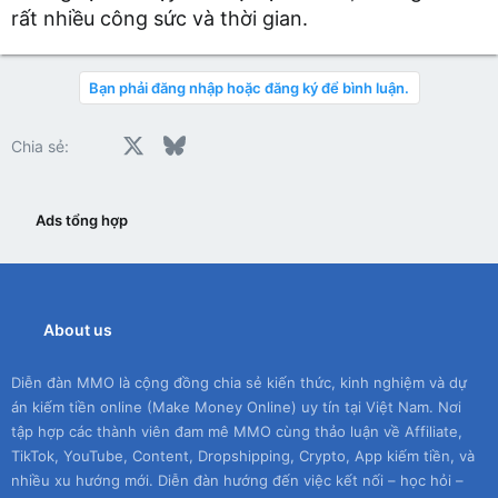
rất nhiều công sức và thời gian.
Bạn phải đăng nhập hoặc đăng ký để bình luận.
Facebook
X
Bluesky
LinkedIn
Reddit
Pinterest
Tumblr
WhatsApp
Email
Chia sẻ:
Ads tổng hợp
About us
Diễn đàn MMO là cộng đồng chia sẻ kiến thức, kinh nghiệm và dự
án kiếm tiền online (Make Money Online) uy tín tại Việt Nam. Nơi
tập hợp các thành viên đam mê MMO cùng thảo luận về Affiliate,
TikTok, YouTube, Content, Dropshipping, Crypto, App kiếm tiền, và
nhiều xu hướng mới. Diễn đàn hướng đến việc kết nối – học hỏi –