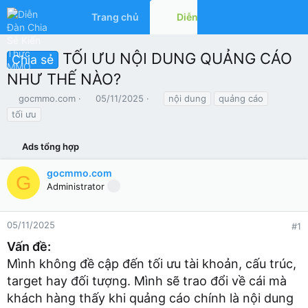
Trang chủ
Diễn đàn
Có gì mớ
TỐI ƯU NỘI DUNG QUẢNG CÁO
Chia sẻ
NHƯ THẾ NÀO?
T
N
T
gocmmo.com
05/11/2025
nội dung
quảng cáo
h
g
ừ
tối ưu
r
à
k
e
y
h
a
Ads tổng hợp
g
ó
d
ử
a
s
i
gocmmo.com
G
t
Administrator
a
r
t
05/11/2025
#1
e
Vấn đề:
r
Mình không đề cập đến tối ưu tài khoản, cấu trúc,
target hay đối tượng. Mình sẽ trao đổi về cái mà
khách hàng thấy khi quảng cáo chính là nội dung