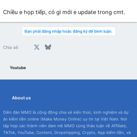
Chiều e họp tiếp, có gì mới e update trong cmt.
Bạn phải đăng nhập hoặc đăng ký để bình luận.
Facebook
X
Bluesky
LinkedIn
Reddit
Pinterest
Tumblr
WhatsApp
Email
Chia sẻ:
Youtube
About us
Diễn đàn MMO là cộng đồng chia sẻ kiến thức, kinh nghiệm và dự
án kiếm tiền online (Make Money Online) uy tín tại Việt Nam. Nơi
tập hợp các thành viên đam mê MMO cùng thảo luận về Affiliate,
TikTok, YouTube, Content, Dropshipping, Crypto, App kiếm tiền, và