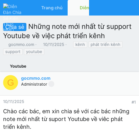
Trang chủ
Diễn đàn
Có gì mớ
Những note mới nhất từ support
Chia sẻ
Youtube về việc phát triển kênh
T
N
T
gocmmo.com
10/11/2025
kênh
phát triển kênh
h
g
ừ
support
youtube
r
à
k
e
y
h
a
Youtube
g
ó
d
ử
a
s
i
gocmmo.com
G
t
Administrator
a
r
t
10/11/2025
#1
e
Chào các bác, em xin chia sẻ với các bác những
r
note mới nhất từ suport Youtube về viêc phát
triển kênh.