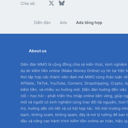
Facebook
X
Bluesky
LinkedIn
Reddit
Pinterest
Tumblr
Whats
E
Chia sẻ:
Diễn đàn
Ads
Ads tổng hợp
About us
Diễn đàn MMO là cộng đồng chia sẻ kiến thức, kinh nghiệm
dự án kiếm tiền online (Make Money Online) uy tín tại Việt 
Nơi tập hợp các thành viên đam mê MMO cùng thảo luận về
Affiliate, TikTok, YouTube, Content, Dropshipping, Crypto, 
kiếm tiền, và nhiều xu hướng mới. Diễn đàn hướng đến việc 
nối – học hỏi – phát triển thu nhập online bền vững, giúp n
mới và người có kinh nghiệm cùng trao đổi tài nguyên, tool 
trợ, hướng dẫn chi tiết và cơ hội hợp tác. Với môi trường mi
bạch, không scam, không spam, đây là nơi lý tưởng để bạn 
đầu và nâng cao hành trình kiếm tiền online an toàn, hiệu q