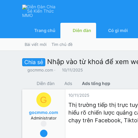
Trang chủ
Diễn đàn
Có gì mới
Bài viết mới
Tìm chủ đề
Nhập vào từ khoá để xem we
Chia sẻ
T
N
gocmmo.com
10/11/2025
h
g
r
à
Diễn đàn
Ads
Ads tổng hợp
e
y
a
g
10/11/2025
G
d
ử
s
i
Thị trường tiếp thị trực t
t
hiểu rõ chiến lược quảng c
gocmmo.com
a
Administrator
r
chạy trên Facebook, Tikto
t
e
24/10/2025
r