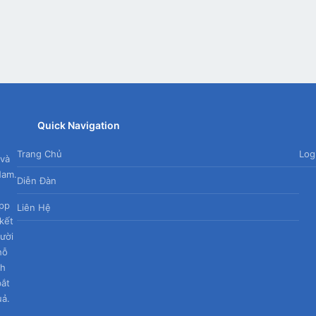
App
mail
Quick Navigation
Trang Chủ
Log
 và
Nam.
Diễn Đàn
App
Liên Hệ
kết
gười
hỗ
nh
bắt
uả.