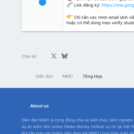
Link đăng ký:
https://one.goo
64
2
Chỉ cần xác minh email sinh v
8
hoặc có thể dùng mẹo verify stud
Facebook
X
Bluesky
LinkedIn
Reddit
Pinterest
Tumblr
Whats
E
Chia sẻ:
Diễn đàn
MMO
Tổng Hợp
About us
Diễn đàn MMO là cộng đồng chia sẻ kiến thức, kinh nghiệm
dự án kiếm tiền online (Make Money Online) uy tín tại Việt 
Nơi tập hợp các thành viên đam mê MMO cùng thảo luận về