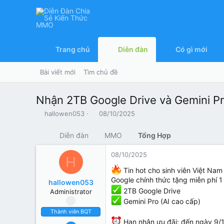
Trang chủ
Diễn đàn
Có gì mới
Bài viết mới
Tìm chủ đề
Nhận 2TB Google Drive và Gemini Pr
T
N
hallowen053
08/10/2025
h
g
r
à
Diễn đàn
MMO
Tổng Hợp
e
y
a
g
08/10/2025
H
d
ử
s
i
Tin hot cho sinh viên Việt Na
t
Google chính thức tặng miễn phí 1
hallowen053
a
2TB Google Drive
Administrator
r
Gemini Pro (AI cao cấp)
t
e
Thành viên BQT
r
Hạn nhận ưu đãi: đến ngày 9/
09/09/2025