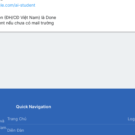
gle.com/ai-student
iên (ĐH/CĐ Việt Nam) là Done
ent nếu chưa có mail trường
App
mail
Quick Navigation
Trang Chủ
Log
 và
Nam.
Diễn Đàn