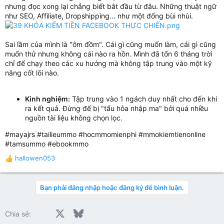
nhưng đọc xong lại chẳng biết bắt đầu từ đâu. Những thuật ngữ
như SEO, Affiliate, Dropshipping... như một đống bùi nhùi.
Sai lầm của mình là "ôm đồm". Cái gì cũng muốn làm, cái gì cũng
muốn thử nhưng không cái nào ra hồn. Mình đã tốn 6 tháng trời
chỉ để chạy theo các xu hướng mà không tập trung vào một kỹ
năng cốt lõi nào.
Kinh nghiệm:
Tập trung vào 1 ngách duy nhất cho đến khi
ra kết quả. Đừng để bị "tẩu hỏa nhập ma" bởi quá nhiều
nguồn tài liệu không chọn lọc.
#mayajrs #tailieummo #hocmmomienphi #mmokiemtienonline
#tamsummo #ebookmmo
hallowen053
R
e
a
Bạn phải đăng nhập hoặc đăng ký để bình luận.
c
t
i
Facebook
X
Bluesky
LinkedIn
Reddit
Pinterest
Tumblr
WhatsApp
Email
Chia sẻ:
o