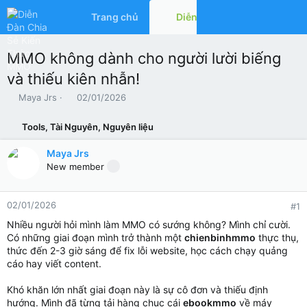
Trang chủ
Diễn đàn
Có gì mớ
MMO không dành cho người lười biếng
và thiếu kiên nhẫn!
T
N
Maya Jrs
02/01/2026
h
g
r
à
Tools, Tài Nguyên, Nguyên liệu
e
y
a
g
Maya Jrs
d
ử
New member
s
i
t
a
02/01/2026
#1
r
t
Nhiều người hỏi mình làm MMO có sướng không? Mình chỉ cười.
e
Có những giai đoạn mình trở thành một
chienbinhmmo
thực thụ,
r
thức đến 2-3 giờ sáng để fix lỗi website, học cách chạy quảng
cáo hay viết content.
Khó khăn lớn nhất giai đoạn này là sự cô đơn và thiếu định
hướng. Mình đã từng tải hàng chục cái
ebookmmo
về máy