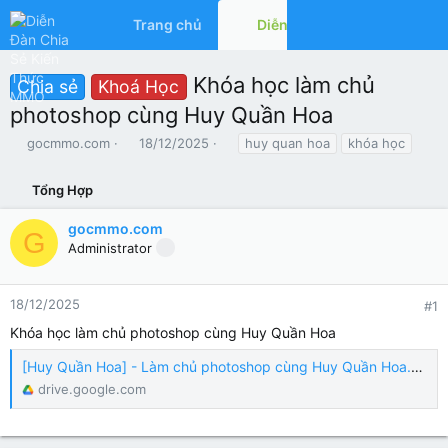
Trang chủ
Diễn đàn
Có gì mớ
Khóa học làm chủ
Chia sẻ
Khoá Học
photoshop cùng Huy Quần Hoa
T
N
T
gocmmo.com
18/12/2025
huy quan hoa
khóa học
h
g
ừ
r
à
k
Tổng Hợp
e
y
h
a
g
ó
gocmmo.com
d
ử
a
G
Administrator
s
i
t
a
r
18/12/2025
#1
t
Khóa học làm chủ photoshop cùng Huy Quần Hoa
e
r
[Huy Quần Hoa] - Làm chủ photoshop cùng Huy Quần Hoa.zip
drive.google.com