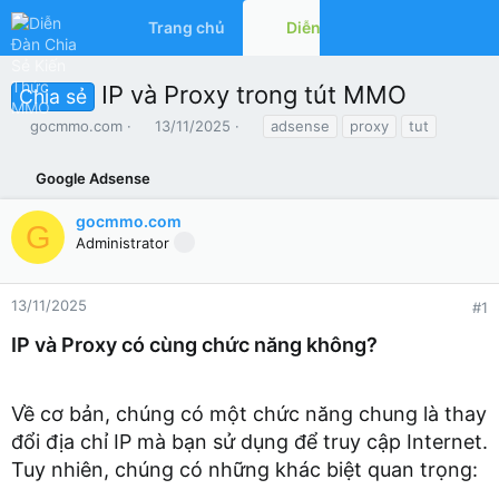
Trang chủ
Diễn đàn
Có gì mớ
IP và Proxy trong tút MMO
Chia sẻ
T
N
T
gocmmo.com
13/11/2025
adsense
proxy
tut
h
g
ừ
r
à
k
Google Adsense
e
y
h
a
g
ó
gocmmo.com
d
ử
a
G
Administrator
s
i
t
a
r
13/11/2025
#1
t
IP và Proxy có cùng chức năng không?
e
r
Về cơ bản, chúng có một chức năng chung là thay
đổi địa chỉ IP mà bạn sử dụng để truy cập Internet.
Tuy nhiên, chúng có những khác biệt quan trọng: