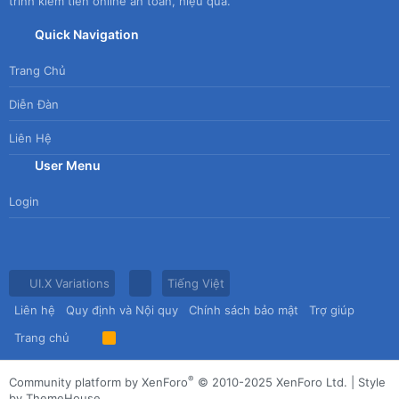
trình kiếm tiền online an toàn, hiệu quả.
Quick Navigation
Trang Chủ
Diễn Đàn
Liên Hệ
User Menu
Login
UI.X Variations
Tiếng Việt
Liên hệ
Quy định và Nội quy
Chính sách bảo mật
Trợ giúp
Trang chủ
R
S
S
®
Community platform by XenForo
© 2010-2025 XenForo Ltd.
|
Style
by ThemeHouse