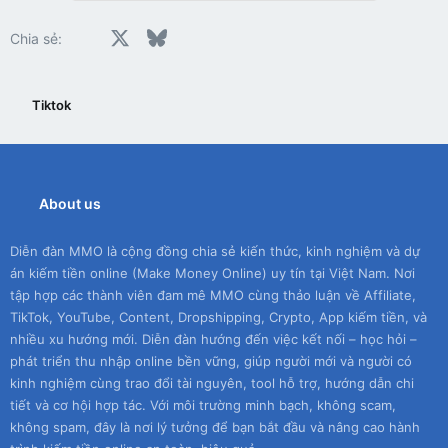
Facebook
X
Bluesky
LinkedIn
Reddit
Pinterest
Tumblr
WhatsApp
Email
Chia sẻ:
Tiktok
About us
Diễn đàn MMO là cộng đồng chia sẻ kiến thức, kinh nghiệm và dự
án kiếm tiền online (Make Money Online) uy tín tại Việt Nam. Nơi
tập hợp các thành viên đam mê MMO cùng thảo luận về Affiliate,
TikTok, YouTube, Content, Dropshipping, Crypto, App kiếm tiền, và
nhiều xu hướng mới. Diễn đàn hướng đến việc kết nối – học hỏi –
phát triển thu nhập online bền vững, giúp người mới và người có
kinh nghiệm cùng trao đổi tài nguyên, tool hỗ trợ, hướng dẫn chi
tiết và cơ hội hợp tác. Với môi trường minh bạch, không scam,
không spam, đây là nơi lý tưởng để bạn bắt đầu và nâng cao hành