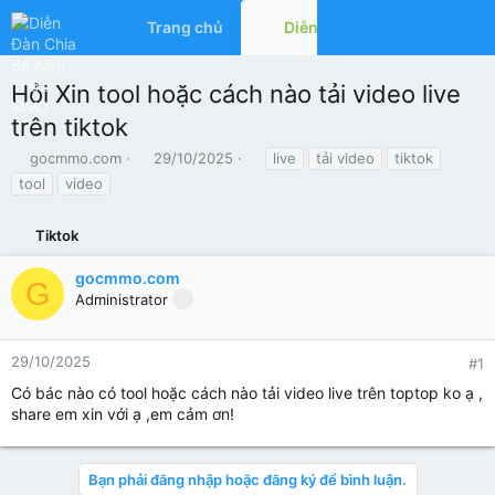
Trang chủ
Diễn đàn
Có gì mớ
Hỏi Xin tool hoặc cách nào tải video live
trên tiktok
T
N
T
gocmmo.com
29/10/2025
live
tải video
tiktok
h
g
ừ
tool
video
r
à
k
e
y
h
a
Tiktok
g
ó
d
ử
a
s
i
gocmmo.com
G
t
Administrator
a
r
t
29/10/2025
#1
e
Có bác nào có tool hoặc cách nào tải video live trên toptop ko ạ ,
r
share em xin với ạ ,em cảm ơn!
Bạn phải đăng nhập hoặc đăng ký để bình luận.