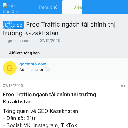
Trang chủ
Diễn đàn
Có gì mớ
Free Traffic ngách tài chính thị
Chia sẻ
trường Kazakhstan
T
N
gocmmo.com
07/12/2025
h
g
r
à
Affiliate tổng hợp
e
y
a
g
gocmmo.com
G
d
ử
Administrator
s
i
t
a
07/12/2025
#1
r
t
Free Traffic ngách tài chính thị trường
e
Kazakhstan
r
Tổng quan về GEO Kazakhstan
- Dân số: 21tr
- Social: VK, Instagram, TikTok