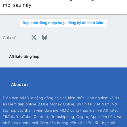
mới sau này
Bạn phải đăng nhập hoặc đăng ký để bình luận.
Facebook
X
Bluesky
LinkedIn
Reddit
Pinterest
Tumblr
WhatsApp
Email
Chia sẻ:
Affiliate tổng hợp
About us
Diễn đàn MMO là cộng đồng chia sẻ kiến thức, kinh nghiệm và dự
án kiếm tiền online (Make Money Online) uy tín tại Việt Nam. Nơi
tập hợp các thành viên đam mê MMO cùng thảo luận về Affiliate,
TikTok, YouTube, Content, Dropshipping, Crypto, App kiếm tiền, và
nhiều xu hướng mới. Diễn đàn hướng đến việc kết nối – học hỏi –