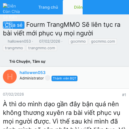
Trang chủ
Diễn đàn
Có gì mớ
Fourm TrangMMO Sẽ liên tục ra
Chia sẻ
bài viết mới phục vụ mọi người
T
N
T
hallowen053
07/02/2026
gocmmo
gocmmo.com
h
g
ừ
trangmmo
trangmmo.com
r
à
k
e
y
h
a
Trò Chuyện, Tâm sự
g
ó
d
ử
a
s
i
hallowen053
H
t
Administrator
Thành viên BQT
a
r
t
07/02/2026
#1
e
À thì do mình dạo gần đây bận quá nên
r
không thương xuyên ra bài viết phục vụ
mọi người được. Vì thế sau khi mình đã