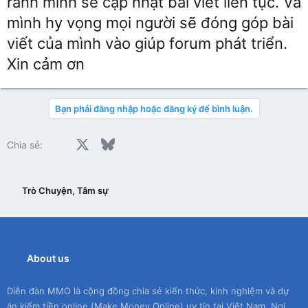
rảnh mình sẽ cập nhật bài viết liên tục. Và
mình hy vọng mọi người sẽ đóng góp bài
viết của mình vào giúp forum phát triển.
Xin cảm ơn
Bạn phải đăng nhập hoặc đăng ký để bình luận.
Facebook
X
Bluesky
LinkedIn
Reddit
Pinterest
Tumblr
WhatsApp
Email
Chia sẻ:
Trò Chuyện, Tâm sự
About us
Diễn đàn MMO là cộng đồng chia sẻ kiến thức, kinh nghiệm và dự
án kiếm tiền online (Make Money Online) uy tín tại Việt Nam. Nơi