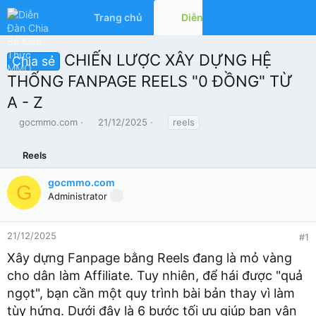
Trang chủ
Diễn đàn
Có gì mớ
CHIẾN LƯỢC XÂY DỰNG HỆ
Chia sẻ
THỐNG FANPAGE REELS "0 ĐỒNG" TỪ
A - Z
T
N
T
gocmmo.com
21/12/2025
reels
h
g
ừ
r
à
k
Reels
e
y
h
a
g
ó
gocmmo.com
d
ử
a
G
Administrator
s
i
t
a
r
21/12/2025
#1
t
Xây dựng Fanpage bằng Reels đang là mỏ vàng
e
r
cho dân làm Affiliate. Tuy nhiên, để hái được "quả
ngọt", bạn cần một quy trình bài bản thay vì làm
tùy hứng. Dưới đây là 6 bước tối ưu giúp bạn vận