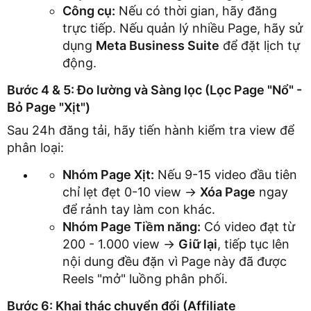
Công cụ:
Nếu có thời gian, hãy đăng
trực tiếp. Nếu quản lý nhiều Page, hãy sử
dụng
Meta Business Suite
để đặt lịch tự
động.
Bước 4 & 5: Đo lường và Sàng lọc (Lọc Page "Nổ" -
Bỏ Page "Xịt")
Sau 24h đăng tải, hãy tiến hành kiểm tra view để
phân loại:
Nhóm Page Xịt:
Nếu 9-15 video đầu tiên
chỉ lẹt đẹt 0-10 view ->
Xóa Page
ngay
để rảnh tay làm con khác.
Nhóm Page Tiềm năng:
Có video đạt từ
200 - 1.000 view ->
Giữ lại
, tiếp tục lên
nội dung đều đặn vì Page này đã được
Reels "mở" luồng phân phối.
Bước 6: Khai thác chuyển đổi (Affiliate