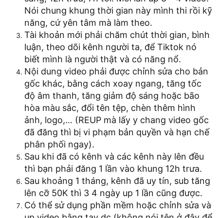
Nói chung khung thời gian này mình thi rồi kỹ
năng, cứ yên tâm mà làm theo.
Tài khoản mới phải chăm chút thời gian, bình
luận, theo dõi kênh người ta, để Tiktok nó
biết mình là người thật và có năng nổ.
Nội dung video phải được chỉnh sửa cho bản
gốc khác, bằng cách xoay ngang, tăng tốc
độ âm thanh, tăng giảm độ sáng hoặc bão
hòa màu sắc, đổi tên tệp, chèn thêm hình
ảnh, logo,… (REUP mà lấy y chang video gốc
đã đăng thì bị vi phạm bản quyền và hạn chế
phân phối ngay).
Sau khi đã có kênh và các kênh này lên đều
thì bạn phải đăng 1 lần vào khung 12h trưa.
Sau khoảng 1 tháng, kênh đã uy tín, sub tăng
lên cỡ 50K thì 3 4 ngày up 1 lần cũng được.
Có thể sử dụng phần mềm hoặc chỉnh sửa và
up video bằng tay dc (không nói tên ở đây để