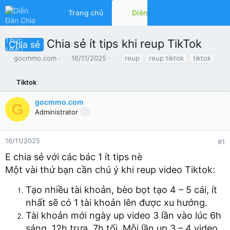
Trang chủ
Diễn đàn
Có gì mớ
Chia sẻ ít tips khi reup TikTok
Chia sẻ
T
N
T
gocmmo.com
16/11/2025
reup
reup tiktok
tiktok
h
g
ừ
r
à
k
Tiktok
e
y
h
a
g
ó
gocmmo.com
d
ử
a
G
Administrator
s
i
t
a
r
16/11/2025
#1
t
E chia sẻ với các bác 1 ít tips nè
e
r
Một vài thứ bạn cần chú ý khi reup video Tiktok:
Tạo nhiều tài khoản, bèo bọt tạo 4 – 5 cái, ít
nhất sẽ có 1 tài khoản lên được xu hướng.
Tài khoản mới ngày up video 3 lần vào lúc 6h
sáng, 12h trưa, 7h tối. Mỗi lần up 3 – 4 video.