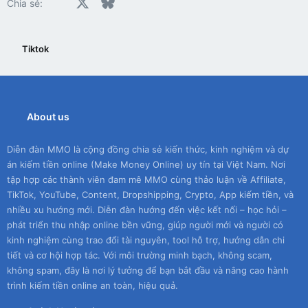
Facebook
X
Bluesky
LinkedIn
Reddit
Pinterest
Tumblr
WhatsApp
Email
Chia sẻ:
Tiktok
About us
Diễn đàn MMO là cộng đồng chia sẻ kiến thức, kinh nghiệm và dự
án kiếm tiền online (Make Money Online) uy tín tại Việt Nam. Nơi
tập hợp các thành viên đam mê MMO cùng thảo luận về Affiliate,
TikTok, YouTube, Content, Dropshipping, Crypto, App kiếm tiền, và
nhiều xu hướng mới. Diễn đàn hướng đến việc kết nối – học hỏi –
phát triển thu nhập online bền vững, giúp người mới và người có
kinh nghiệm cùng trao đổi tài nguyên, tool hỗ trợ, hướng dẫn chi
tiết và cơ hội hợp tác. Với môi trường minh bạch, không scam,
không spam, đây là nơi lý tưởng để bạn bắt đầu và nâng cao hành
trình kiếm tiền online an toàn, hiệu quả.