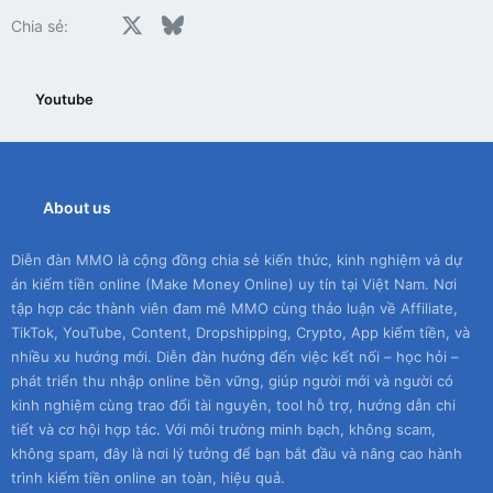
Facebook
X
Bluesky
LinkedIn
Reddit
Pinterest
Tumblr
WhatsApp
Email
Chia sẻ:
Youtube
About us
Diễn đàn MMO là cộng đồng chia sẻ kiến thức, kinh nghiệm và dự
án kiếm tiền online (Make Money Online) uy tín tại Việt Nam. Nơi
tập hợp các thành viên đam mê MMO cùng thảo luận về Affiliate,
TikTok, YouTube, Content, Dropshipping, Crypto, App kiếm tiền, và
nhiều xu hướng mới. Diễn đàn hướng đến việc kết nối – học hỏi –
phát triển thu nhập online bền vững, giúp người mới và người có
kinh nghiệm cùng trao đổi tài nguyên, tool hỗ trợ, hướng dẫn chi
tiết và cơ hội hợp tác. Với môi trường minh bạch, không scam,
không spam, đây là nơi lý tưởng để bạn bắt đầu và nâng cao hành
trình kiếm tiền online an toàn, hiệu quả.