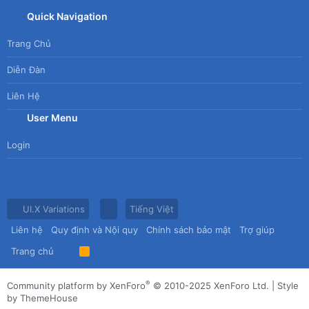
Quick Navigation
Trang Chủ
Diễn Đàn
Liên Hệ
User Menu
Login
UI.X Variations
Tiếng Việt
Liên hệ
Quy định và Nội quy
Chính sách bảo mật
Trợ giúp
Trang chủ
R
S
S
®
Community platform by XenForo
© 2010-2025 XenForo Ltd.
|
Style
by ThemeHouse