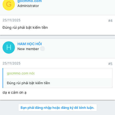
gocmmo.com
Network việt nam có: Metub, Điền Quân, Pops, ...
G
Administrator
Tham khảo:
Top 10 network YouTube uy tín nhất nên tham gia 2024
25/11/2025
#4
Trong bài viết này, Phần mềm Marketing
sẽ chia sẻ đến bạn top 10 network
Đúng rùi phải bật kiếm tiền
YouTube uy tín trong năm 2024 mà bạn
nên tham gia. Tìm hiểu ngay!
phanmemmkt.vn
HAM HỌC HỎI
H
New member
25/11/2025
#5
gocmmo.com nói:
Đúng rùi phải bật kiếm tiền
dạ e cảm ơn ạ
Bạn phải đăng nhập hoặc đăng ký để bình luận.