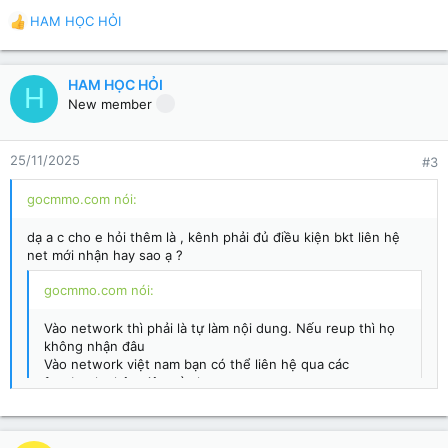
HAM HỌC HỎI
R
e
a
c
HAM HỌC HỎI
H
t
New member
i
o
n
25/11/2025
#3
s
:
gocmmo.com nói:
dạ a c cho e hỏi thêm là , kênh phải đủ điều kiện bkt liên hệ
net mới nhận hay sao ạ ?
gocmmo.com nói:
Vào network thì phải là tự làm nội dung. Nếu reup thì họ
không nhận đâu
Vào network việt nam bạn có thể liên hệ qua các
facebook nhân viên của họ.
Bạn vào các nhóm Youtube trên facebook đăng thông tin
cần tìm network rồi gửi và hình phân tích kênh. Sẽ có
người liên hệ ngay.