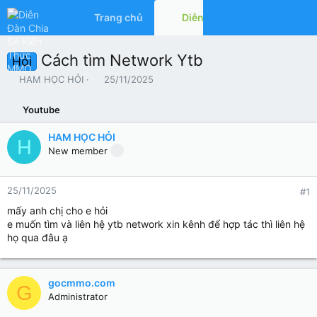
Trang chủ
Diễn đàn
Có gì mớ
Cách tìm Network Ytb
Hỏi
T
N
HAM HỌC HỎI
25/11/2025
h
g
r
à
Youtube
e
y
a
g
HAM HỌC HỎI
H
d
ử
New member
s
i
t
a
25/11/2025
#1
r
t
mấy anh chị cho e hỏi
e
e muốn tìm và liên hệ ytb network xin kênh để hợp tác thì liên hệ
r
họ qua đâu ạ
gocmmo.com
G
Administrator