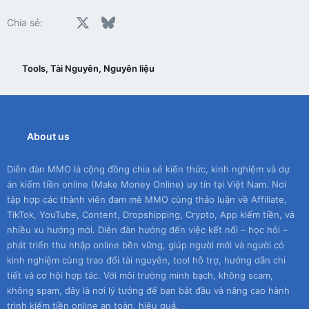
Facebook
X
Bluesky
LinkedIn
Reddit
Pinterest
Tumblr
WhatsApp
Email
Chia sẻ:
Tools, Tài Nguyên, Nguyên liệu
About us
Diễn đàn MMO là cộng đồng chia sẻ kiến thức, kinh nghiệm và dự
án kiếm tiền online (Make Money Online) uy tín tại Việt Nam. Nơi
tập hợp các thành viên đam mê MMO cùng thảo luận về Affiliate,
TikTok, YouTube, Content, Dropshipping, Crypto, App kiếm tiền, và
nhiều xu hướng mới. Diễn đàn hướng đến việc kết nối – học hỏi –
phát triển thu nhập online bền vững, giúp người mới và người có
kinh nghiệm cùng trao đổi tài nguyên, tool hỗ trợ, hướng dẫn chi
tiết và cơ hội hợp tác. Với môi trường minh bạch, không scam,
không spam, đây là nơi lý tưởng để bạn bắt đầu và nâng cao hành
trình kiếm tiền online an toàn, hiệu quả.