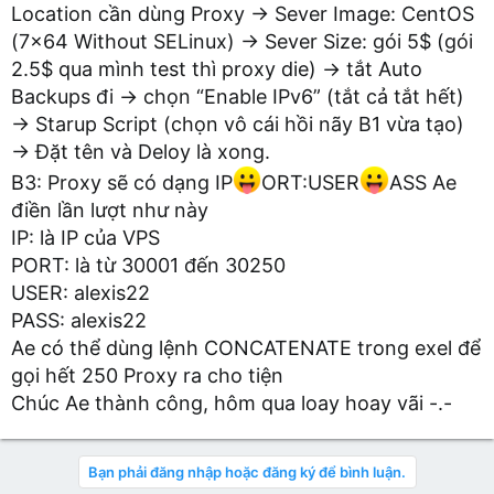
Location cần dùng Proxy → Sever Image: CentOS
(7x64 Without SELinux) → Sever Size: gói 5$ (gói
2.5$ qua mình test thì proxy die) → tắt Auto
Backups đi → chọn “Enable IPv6” (tắt cả tắt hết)
→ Starup Script (chọn vô cái hồi nãy B1 vừa tạo)
→ Đặt tên và Deloy là xong.
B3: Proxy sẽ có dạng IP
ORT:USER
ASS Ae
điền lần lượt như này
IP: là IP của VPS
PORT: là từ 30001 đến 30250
USER: alexis22
PASS: alexis22
Ae có thể dùng lệnh CONCATENATE trong exel để
gọi hết 250 Proxy ra cho tiện
Chúc Ae thành công, hôm qua loay hoay vãi -.-
Bạn phải đăng nhập hoặc đăng ký để bình luận.