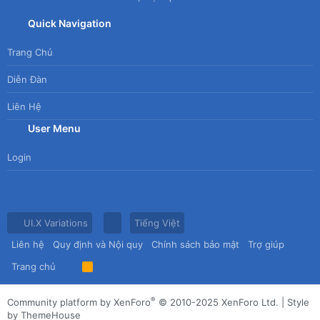
Quick Navigation
Trang Chủ
Diễn Đàn
Liên Hệ
User Menu
Login
UI.X Variations
Tiếng Việt
Liên hệ
Quy định và Nội quy
Chính sách bảo mật
Trợ giúp
Trang chủ
R
S
S
®
Community platform by XenForo
© 2010-2025 XenForo Ltd.
|
Style
by ThemeHouse