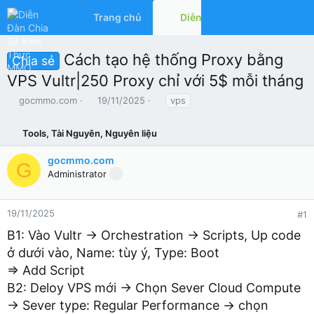
Trang chủ
Diễn đàn
Có gì mớ
Cách tạo hệ thống Proxy bằng
Chia sẻ
VPS Vultr|250 Proxy chỉ với 5$ mỗi tháng
T
N
T
gocmmo.com
19/11/2025
vps
h
g
ừ
r
à
k
Tools, Tài Nguyên, Nguyên liệu
e
y
h
a
g
ó
gocmmo.com
d
ử
a
G
Administrator
s
i
t
a
r
19/11/2025
#1
t
B1: Vào Vultr → Orchestration → Scripts, Up code
e
r
ở dưới vào, Name: tùy ý, Type: Boot
⇒ Add Script
B2: Deloy VPS mới → Chọn Sever Cloud Compute
→ Sever type: Regular Performance → chọn