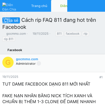
Trang chủ
Diễn đàn
Có gì mớ
Cách rip FAQ 811 đang hot trên
Chia sẻ
Facebook
T
N
T
gocmmo.com
19/11/2025
811
facebook
rip
h
g
ừ
rip 811
r
à
k
e
y
h
a
Facebook
g
ó
d
ử
a
s
i
gocmmo.com
G
t
Administrator
a
r
t
19/11/2025
#1
e
TUT DAME FACEBOOK DẠNG 811 MỚI NHẤT
r
FAKE NẠN NHÂN BẰNG NICK TÍCH XANH VÀ
CHUẨN BỊ THÊM 1-3 CLONE ĐỂ DAME NHANH