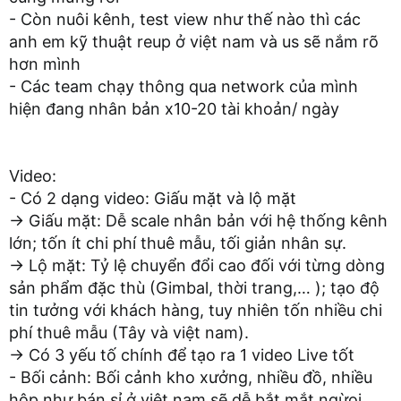
- Còn nuôi kênh, test view như thế nào thì các
anh em kỹ thuật reup ở việt nam và us sẽ nắm rõ
hơn mình
- Các team chạy thông qua network của mình
hiện đang nhân bản x10-20 tài khoản/ ngày
Video:
- Có 2 dạng video: Giấu mặt và lộ mặt
→ Giấu mặt: Dễ scale nhân bản với hệ thống kênh
lớn; tốn ít chi phí thuê mẫu, tối giản nhân sự.
→ Lộ mặt: Tỷ lệ chuyển đổi cao đối với từng dòng
sản phẩm đặc thù (Gimbal, thời trang,… ); tạo độ
tin tưởng với khách hàng, tuy nhiên tốn nhiều chi
phí thuê mẫu (Tây và việt nam).
→ Có 3 yếu tố chính để tạo ra 1 video Live tốt
- Bối cảnh: Bối cảnh kho xưởng, nhiều đồ, nhiều
hộp như bán sỉ ở việt nam sẽ dễ bắt mắt ngừoi