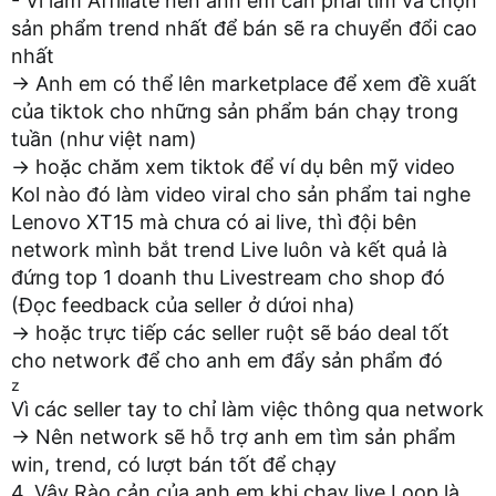
- Vì làm Affiliate nên anh em cần phải tìm và chọn
sản phẩm trend nhất để bán sẽ ra chuyển đổi cao
nhất
→ Anh em có thể lên marketplace để xem đề xuất
của tiktok cho những sản phẩm bán chạy trong
tuần (như việt nam)
→ hoặc chăm xem tiktok để ví dụ bên mỹ video
Kol nào đó làm video viral cho sản phẩm tai nghe
Lenovo XT15 mà chưa có ai live, thì đội bên
network mình bắt trend Live luôn và kết quả là
đứng top 1 doanh thu Livestream cho shop đó
(Đọc feedback của seller ở dứoi nha)
→ hoặc trực tiếp các seller ruột sẽ báo deal tốt
cho network để cho anh em đẩy sản phẩm đó
z
Vì các seller tay to chỉ làm việc thông qua network
→ Nên network sẽ hỗ trợ anh em tìm sản phẩm
win, trend, có lượt bán tốt để chạy
4. Vậy Rào cản của anh em khi chạy live Loop là