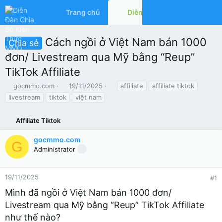
Trang chủ
Diễn đàn
Có gì mớ
Cách ngồi ở Việt Nam bán 1000
Chia sẻ
đơn/ Livestream qua Mỹ bằng “Reup”
TikTok Affiliate
T
N
T
gocmmo.com
19/11/2025
affiliate
affiliate tiktok
h
g
ừ
livestream
tiktok
việt nam
r
à
k
e
y
h
a
Affiliate Tiktok
g
ó
d
ử
a
s
i
gocmmo.com
G
t
Administrator
a
r
t
19/11/2025
#1
e
Mình đã ngồi ở Việt Nam bán 1000 đơn/
r
Livestream qua Mỹ bằng “Reup” TikTok Affiliate
như thế nào?