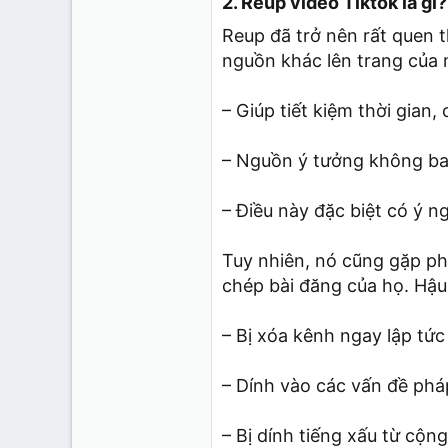
2. Reup video Tiktok là gì?
Reup đã trở nên rất quen t
nguồn khác lên trang của 
– Giúp tiết kiệm thời gian,
– Nguồn ý tưởng không bao
– Điều này đặc biệt có ý n
Tuy nhiên, nó cũng gặp ph
chép bài đăng của họ. Hậu
– Bị xóa kênh ngay lập tức
– Dính vào các vấn đề phá
– Bị dính tiếng xấu từ cộn