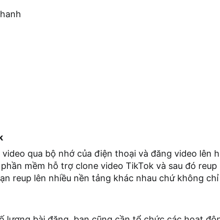
thanh
k
video qua bộ nhớ của điện thoại và đăng video lên ho
 phần mềm hỗ trợ clone video TikTok và sau đó reup l
bạn reup lên nhiều nền tảng khác nhau chứ không chỉ
 lượng bài đăng, bạn cũng cần tổ chức các hoạt độn