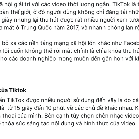
 hội giải trí với các video thời lượng ngắn. TikTok l
oàn thế giới, ở đó người dùng không chỉ đăng tải nh
giây nhưng lại thu hút được rất nhiều người xem tươn
ra mắt ở Trung Quốc năm 2017, và nhanh chóng lan r
ã bỏ xa các nền tảng mạng xã hội lớn khác như Faceb
lôi cuốn không thể rời mắt chính là chìa khóa thu hú
cho các doanh nghiệp mong muốn đến gần hơn với k
của Tiktok
ến TikTok được nhiều người sử dụng đến vậy là do c
dài từ 15 giây đến 10 phút về các chủ đề khác nhau. 
ện thoại của mình. Bên cạnh tùy chọn chèn nhạc video
 thỏa sức sáng tạo nội dung và hình thức của video.