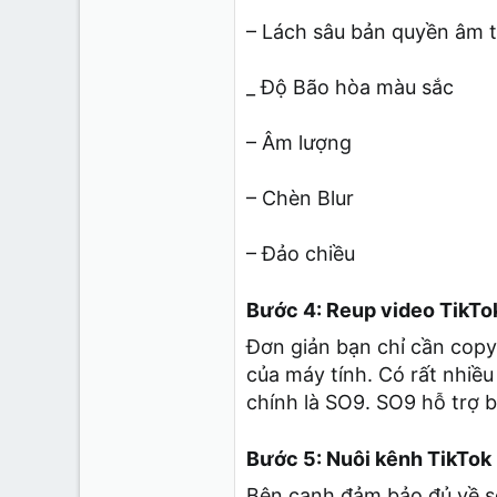
– Lách sâu bản quyền âm 
_ Độ Bão hòa màu sắc
– Âm lượng
– Chèn Blur
– Đảo chiều
Bước 4: Reup video TikTo
Đơn giản bạn chỉ cần copy 
của máy tính. Có rất nhiều
chính là SO9. SO9 hỗ trợ 
Bước 5: Nuôi kênh TikTok
Bên cạnh đảm bảo đủ về số