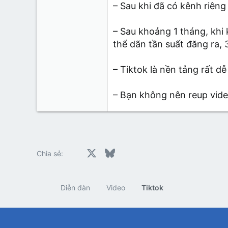
– Sau khi đã có kênh riêng
– Sau khoảng 1 tháng, khi 
thể dãn tần suất đăng ra, 
– Tiktok là nền tảng rất 
– Bạn không nên reup vide
Facebook
X
Bluesky
LinkedIn
Reddit
Pinterest
Tumblr
Whats
E
Chia sẻ:
Diễn đàn
Video
Tiktok