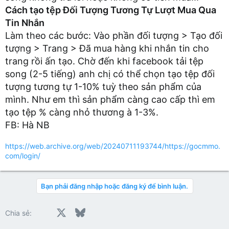
Cách tạo tệp Đối Tượng Tương Tự Lượt Mua Qua
Tin Nhắn
Làm theo các bước: Vào phần đối tượng > Tạo đối
tượng > Trang > Đã mua hàng khi nhắn tin cho
trang rồi ấn tạo. Chờ đến khi facebook tải tệp
song (2-5 tiếng) anh chị có thể chọn tạo tệp đối
tượng tương tự 1-10% tuỳ theo sản phẩm của
mình. Như em thì sản phẩm càng cao cấp thì em
tạo tệp % càng nhỏ thương à 1-3%.
FB: Hà NB
https://web.archive.org/web/20240711193744/https://gocmmo.
com/login/
Bạn phải đăng nhập hoặc đăng ký để bình luận.
Facebook
X
Bluesky
LinkedIn
Reddit
Pinterest
Tumblr
WhatsApp
Email
Chia sẻ: