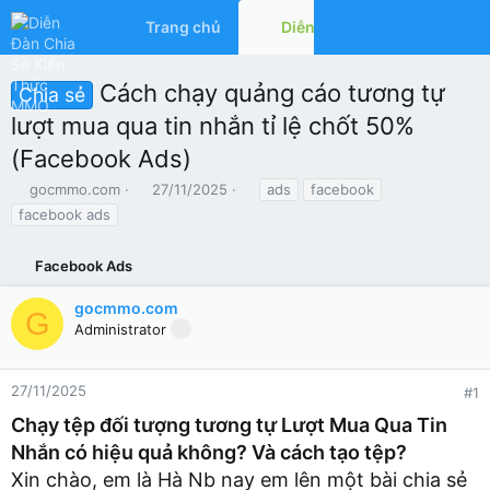
Trang chủ
Diễn đàn
Có gì mớ
Cách chạy quảng cáo tương tự
Chia sẻ
lượt mua qua tin nhắn tỉ lệ chốt 50%
(Facebook Ads)
T
N
T
gocmmo.com
27/11/2025
ads
facebook
h
g
ừ
facebook ads
r
à
k
e
y
h
a
Facebook Ads
g
ó
d
ử
a
s
i
gocmmo.com
G
t
Administrator
a
r
t
27/11/2025
#1
e
Chạy tệp đối tượng tương tự Lượt Mua Qua Tin
r
Nhắn có hiệu quả không? Và cách tạo tệp?
Xin chào, em là Hà Nb nay em lên một bài chia sẻ