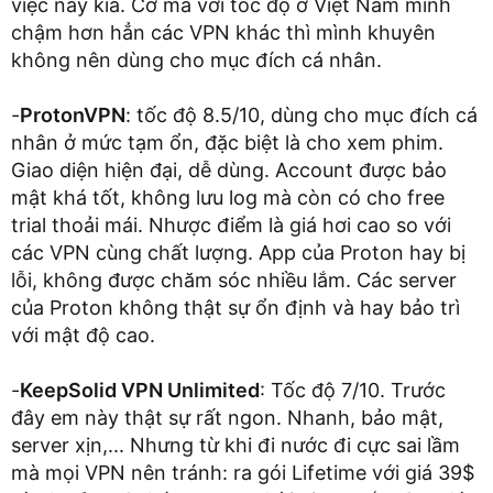
việc này kìa. Cơ mà với tốc độ ở Việt Nam mình
chậm hơn hẳn các VPN khác thì mình khuyên
không nên dùng cho mục đích cá nhân.
-
ProtonVPN
: tốc độ 8.5/10, dùng cho mục đích cá
nhân ở mức tạm ổn, đặc biệt là cho xem phim.
Giao diện hiện đại, dễ dùng. Account được bảo
mật khá tốt, không lưu log mà còn có cho free
trial thoải mái. Nhược điểm là giá hơi cao so với
các VPN cùng chất lượng. App của Proton hay bị
lỗi, không được chăm sóc nhiều lắm. Các server
của Proton không thật sự ổn định và hay bảo trì
với mật độ cao.
-
KeepSolid VPN Unlimited
: Tốc độ 7/10. Trước
đây em này thật sự rất ngon. Nhanh, bảo mật,
server xịn,... Nhưng từ khi đi nước đi cực sai lầm
mà mọi VPN nên tránh: ra gói Lifetime với giá 39$