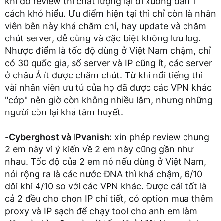
khi đó review thì chất lượng lại đi xuống dần 1
cách khó hiểu. Ưu điểm hiện tại thì chỉ còn là nhân
viên bên này khá chăm chỉ, hay update và chăm
chút server, dễ dùng và đặc biệt không lưu log.
Nhược điểm là tốc độ dùng ở Việt Nam chậm, chỉ
có 30 quốc gia, số server và IP cũng ít, các server
ở châu Á ít được chăm chút. Từ khi nổi tiếng thì
vài nhân viên ưu tú của họ đã được các VPN khác
"cớp" nên giờ còn không nhiều lắm, nhưng những
người còn lại khá tâm huyết.
-
Cyberghost và IPvanish
: xin phép review chung
2 em này vì ý kiến về 2 em này cũng gần như
nhau. Tốc độ của 2 em nó nếu dùng ở Việt Nam,
nói rộng ra là các nước ĐNA thì khá chậm, 6/10
đôi khi 4/10 so với các VPN khác. Được cái tốt là
cả 2 đều cho chọn IP chi tiết, có option mua thêm
proxy và IP sạch để chạy tool cho anh em làm