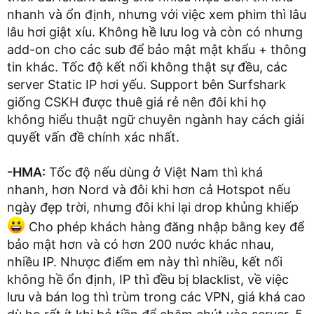
nhanh và ổn định, nhưng với việc xem phim thì lâu
lâu hơi giật xíu. Không hề lưu log và còn có nhưng
add-on cho các sub để bảo mật mật khẩu + thông
tin khác. Tốc độ kết nối không thật sự đều, các
server Static IP hơi yếu. Support bên Surfshark
giống CSKH được thuê giá rẻ nên đôi khi họ
không hiểu thuật ngữ chuyên ngành hay cách giải
quyết vấn đề chính xác nhất.
-HMA:
Tốc độ nếu dùng ở Việt Nam thì khá
nhanh, hơn Nord và đôi khi hơn cả Hotspot nếu
ngày đẹp trời, nhưng đôi khi lại drop khủng khiếp
Cho phép khách hàng đăng nhập bằng key để
bảo mật hơn và có hơn 200 nước khác nhau,
nhiều IP. Nhược điểm em này thì nhiều, kết nối
không hề ổn định, IP thì đều bị blacklist, về việc
lưu và bán log thì trùm trong các VPN, giá khá cao