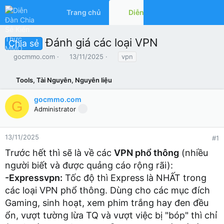
Trang chủ
Diễn đàn
Có gì mớ
Đánh giá các loại VPN
Chia sẻ
T
N
T
gocmmo.com
13/11/2025
vpn
h
g
ừ
r
à
k
Tools, Tài Nguyên, Nguyên liệu
e
y
h
a
g
ó
gocmmo.com
d
ử
a
G
Administrator
s
i
t
a
r
13/11/2025
#1
t
Trước hết thì sẽ là về các
VPN phổ thông
(nhiều
e
r
người biết và được quảng cáo rộng rãi):
-Expressvpn:
Tốc độ thì Express là NHẤT trong
các loại VPN phổ thông. Dùng cho các mục đích
Gaming, sinh hoạt, xem phim trắng hay đen đều
ổn, vượt tường lừa TQ và vượt việc bị "bóp" thì chỉ