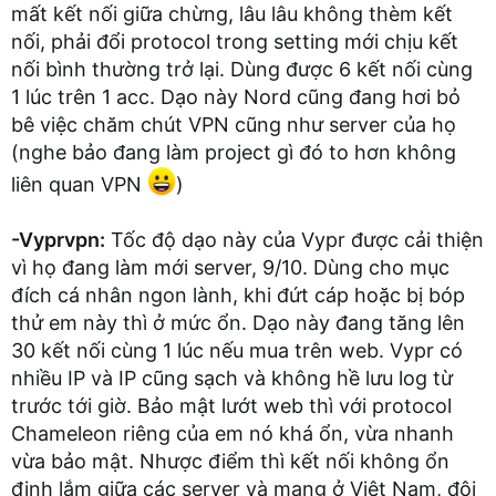
mất kết nối giữa chừng, lâu lâu không thèm kết
nối, phải đổi protocol trong setting mới chịu kết
nối bình thường trở lại. Dùng được 6 kết nối cùng
1 lúc trên 1 acc. Dạo này Nord cũng đang hơi bỏ
bê việc chăm chút VPN cũng như server của họ
(nghe bảo đang làm project gì đó to hơn không
liên quan VPN
)
-Vyprvpn:
Tốc độ dạo này của Vypr được cải thiện
vì họ đang làm mới server, 9/10. Dùng cho mục
đích cá nhân ngon lành, khi đứt cáp hoặc bị bóp
thử em này thì ở mức ổn. Dạo này đang tăng lên
30 kết nối cùng 1 lúc nếu mua trên web. Vypr có
nhiều IP và IP cũng sạch và không hề lưu log từ
trước tới giờ. Bảo mật lướt web thì với protocol
Chameleon riêng của em nó khá ổn, vừa nhanh
vừa bảo mật. Nhược điểm thì kết nối không ổn
định lắm giữa các server và mạng ở Việt Nam, đôi