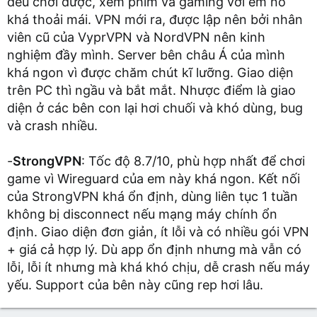
đều chơi được, xem phim và gaming với em nó
khá thoải mái. VPN mới ra, được lập nên bởi nhân
viên cũ của VyprVPN và NordVPN nên kinh
nghiệm đầy mình. Server bên châu Á của mình
khá ngon vì được chăm chút kĩ lưỡng. Giao diện
trên PC thì ngầu và bắt mắt. Nhược điểm là giao
diện ở các bên con lại hơi chuối và khó dùng, bug
và crash nhiều.
-
StrongVPN
: Tốc độ 8.7/10, phù hợp nhất để chơi
game vì Wireguard của em này khá ngon. Kết nối
của StrongVPN khá ổn định, dùng liên tục 1 tuần
không bị disconnect nếu mạng máy chính ổn
định. Giao diện đơn giản, ít lỗi và có nhiều gói VPN
+ giá cả hợp lý. Dù app ổn định nhưng mà vẫn có
lỗi, lỗi ít nhưng mà khá khó chịu, dễ crash nếu máy
yếu. Support của bên này cũng rep hơi lâu.