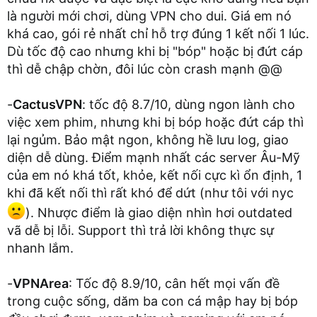
là người mới chơi, dùng VPN cho dui. Giá em nó
khá cao, gói rẻ nhất chỉ hỗ trợ đúng 1 kết nối 1 lúc.
Dù tốc độ cao nhưng khi bị "bóp" hoặc bị đứt cáp
thì dễ chập chờn, đôi lúc còn crash mạnh @@
-
CactusVPN
: tốc độ 8.7/10, dùng ngon lành cho
việc xem phim, nhưng khi bị bóp hoặc đứt cáp thì
lại ngủm. Bảo mật ngon, không hề lưu log, giao
diện dễ dùng. Điểm mạnh nhất các server Âu-Mỹ
của em nó khá tốt, khỏe, kết nối cực kì ổn định, 1
khi đã kết nối thì rất khó để dứt (như tôi với nyc
). Nhược điểm là giao diện nhìn hơi outdated
vã dễ bị lỗi. Support thì trả lời không thực sự
nhanh lắm.
-
VPNArea
: Tốc độ 8.9/10, cân hết mọi vấn đề
trong cuộc sống, dăm ba con cá mập hay bị bóp