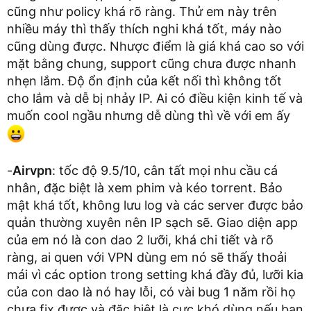
cũng như policy khá rõ ràng. Thử em này trên
nhiều máy thì thấy thích nghi khá tốt, máy nào
cũng dùng được. Nhược điểm là giá khá cao so với
mặt bằng chung, support cũng chưa được nhanh
nhẹn lắm. Độ ổn định của kết nối thì không tốt
cho lắm và dễ bị nhảy IP. Ai có điều kiện kinh tế và
muốn cool ngầu nhưng dễ dùng thì về với em ấy
-
Airvpn
: tốc độ 9.5/10, cân tất mọi nhu cầu cá
nhân, đặc biệt là xem phim và kéo torrent. Bảo
mật khá tốt, không lưu log và các server được bảo
quản thường xuyên nên IP sạch sẽ. Giao diện app
của em nó là con dao 2 lưỡi, khá chi tiết và rõ
ràng, ai quen với VPN dùng em nó sẽ thấy thoải
mái vì các option trong setting khá đầy đủ, lưỡi kia
của con dao là nó hay lỗi, có vài bug 1 năm rồi họ
chưa fix được và đặc biệt là cực khó dùng nếu bạn