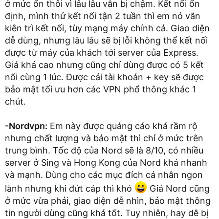
ở mức ổn thôi vì lâu lâu vẫn bị chậm. Kết nổi ổn
định, mình thử kết nối tận 2 tuần thì em nó vẫn
kiên trì kết nối, tùy mạng máy chính cả. Giao diện
dễ dùng, nhưng lâu lâu sẽ bị lỗi không thể kết nối
được từ máy của khách tới server của Express.
Giá khá cao nhưng cũng chỉ dùng được có 5 kết
nối cùng 1 lúc. Được cái tài khoản + key sẽ được
bảo mật tối ưu hơn các VPN phổ thông khác 1
chút.
-Nordvpn:
Em này được quảng cáo khá rầm rộ
nhưng chất lượng và bảo mật thì chỉ ở mức trên
trung bình. Tốc độ của Nord sẽ là 8/10, có nhiều
server ở Sing và Hong Kong của Nord khá nhanh
và mạnh. Dùng cho các mục đích cá nhân ngon
lành nhưng khi đứt cáp thì khó
Giá Nord cũng
ở mức vừa phải, giao diện dễ nhìn, bảo mật thông
tin người dùng cũng khá tốt. Tuy nhiên, hay dễ bị