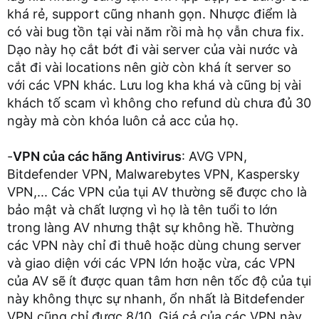
khá rẻ, support cũng nhanh gọn. Nhược điểm là
có vài bug tồn tại vài năm rồi mà họ vẫn chưa fix.
Dạo này họ cắt bớt đi vài server của vài nước và
cắt đi vài locations nên giờ còn khá ít server so
với các VPN khác. Lưu log kha khá và cũng bị vài
khách tố scam vì không cho refund dù chưa đủ 30
ngày mà còn khóa luôn cả acc của họ.
-
VPN của các hãng Antivirus
: AVG VPN,
Bitdefender VPN, Malwarebytes VPN, Kaspersky
VPN,... Các VPN của tụi AV thường sẽ được cho là
bảo mật và chất lượng vì họ là tên tuổi to lớn
trong làng AV nhưng thật sự không hề. Thường
các VPN này chỉ đi thuê hoặc dùng chung server
và giao diện với các VPN lớn hoặc vừa, các VPN
của AV sẽ ít được quan tâm hơn nên tốc độ của tụi
này không thực sự nhanh, ổn nhất là Bitdefender
VPN cũng chỉ được 8/10. Giá cả của các VPN này