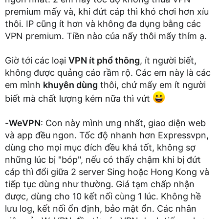
premium mấy và, khi đứt cáp thì khó chơi hơn xíu
thôi. IP cũng ít hơn và không đa dụng bằng các
VPN premium. Tiền nào của nấy thôi mấy thím ạ.
Giờ tới các loại
VPN ít phổ thông
, ít người biết,
không được quảng cáo rầm rộ. Các em này là các
em mình
khuyên dùng
thôi, chứ mấy em ít người
biết mà chất lượng kém nữa thì vứt
-
WeVPN
: Con này mình ưng nhất, giao diện web
và app đều ngon. Tốc độ nhanh hơn Expressvpn,
dùng cho mọi mục đích đều khá tốt, không sợ
những lúc bị "bóp", nếu có thấy chậm khi bị đứt
cáp thì đổi giữa 2 server Sing hoặc Hong Kong và
tiếp tục dùng như thường. Giá tạm chấp nhận
được, dùng cho 10 kết nối cùng 1 lúc. Không hề
lưu log, kết nối ổn định, bảo mật ổn. Các nhân