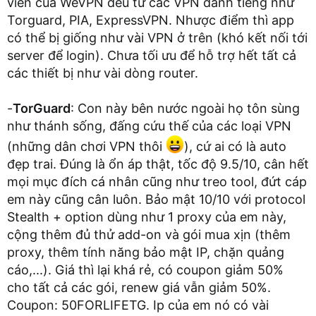
viên của WeVPN đều từ các VPN danh tiếng như
Torguard, PIA, ExpressVPN. Nhược điểm thì app
có thể bị giống như vài VPN ở trên (khó kết nối tới
server để login). Chưa tối ưu để hỗ trợ hết tất cả
các thiết bị như vài dòng router.
-
TorGuard
: Con này bên nước ngoài họ tôn sùng
như thánh sống, đấng cứu thế của các loại VPN
(những dân chơi VPN thôi
), cứ ai có là auto
đẹp trai. Đúng là ổn áp thật, tốc độ 9.5/10, cân hết
mọi mục đích cá nhân cũng như treo tool, đứt cáp
em này cũng cân luôn. Bảo mật 10/10 với protocol
Stealth + option dùng như 1 proxy của em này,
cộng thêm đủ thử add-on và gói mua xịn (thêm
proxy, thêm tính năng bảo mật IP, chặn quảng
cáo,...). Giá thì lại khá rẻ, có coupon giảm 50%
cho tất cả các gói, renew giá vẫn giảm 50%.
Coupon: 50FORLIFETG. Ip của em nó có vài