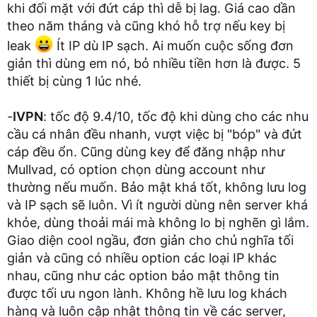
khi đối mặt với đứt cáp thì dễ bị lag. Giá cao dần
theo năm tháng và cũng khó hỗ trợ nếu key bị
leak
Ít IP dù IP sạch. Ai muốn cuộc sống đơn
giản thì dùng em nó, bỏ nhiều tiền hơn là được. 5
thiết bị cùng 1 lúc nhé.
-
IVPN
: tốc độ 9.4/10, tốc độ khi dùng cho các nhu
cầu cá nhân đều nhanh, vượt việc bị "bóp" và đứt
cáp đều ổn. Cũng dùng key để đăng nhập như
Mullvad, có option chọn dùng account như
thường nếu muốn. Bảo mật khá tốt, không lưu log
và IP sạch sẽ luôn. Vì ít người dùng nên server khá
khỏe, dùng thoải mái mà không lo bị nghẽn gì lắm.
Giao diện cool ngầu, đơn giản cho chủ nghĩa tối
giản và cũng có nhiều option các loại IP khác
nhau, cũng như các option bảo mật thông tin
được tối ưu ngon lành. Không hề lưu log khách
hàng và luôn cập nhật thông tin về các server,