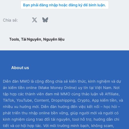
Bạn phải đăng nhập hoặc đăng ký để bình luận.
Facebook
X
Bluesky
LinkedIn
Reddit
Pinterest
Tumblr
WhatsApp
Email
Chia sẻ:
Tools, Tài Nguyên, Nguyên liệu
About us
Diễn đàn MMO là cộng đồng chia sẻ kiến thức, kinh nghiệm và dự
án kiếm tiền online (Make Money Online) uy tín tại Việt Nam. Nơi
tập hợp các thành viên đam mê MMO cùng thảo luận về Affiliate,
TikTok, YouTube, Content, Dropshipping, Crypto, App kiếm tiền, và
nhiều xu hướng mới. Diễn đàn hướng đến việc kết nối – học hỏi –
phát triển thu nhập online bền vững, giúp người mới và người có
kinh nghiệm cùng trao đổi tài nguyên, tool hỗ trợ, hướng dẫn chi
tiết và cơ hội hợp tác. Với môi trường minh bạch, không scam,