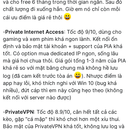
và cho free 6 tháng trong thời gian ngắn. Sau đó
chất lượng đi xuống hẳn. Giờ em nó chỉ còn mỗi
cái ưu điểm là giá rẻ thôi
-
Private Internet Access
: Tốc độ 9/10, dùng cho
gaming và xem phim khá ngon lành. Kết nối ổn
định và bảo mật tài khoản + support của PIA khá
tốt. Có option mua dedicated IP ngon, sống lâu
mà giá hơi chua thôi. Giá gói tổng 1-3 năm của PIA
khá rẻ so với mặt bằng chung mà không hề lưu
log (đã cam kết trước tòa án
). Nhược điểm là
app hay lỗi, khó thích nghi với Win 10 (bug khá
nhiều), đứt cáp thì em này cũng hẹo theo (không
kết nối với server nào được)
-
PrivateVPN
: Tốc độ 8.9/10, cân hết tất cả các
kèo, gặp "cá mập" thì khó chơi hơn một xíu thui.
Bảo mật của PrivateVPN khá tốt, không lưu log và