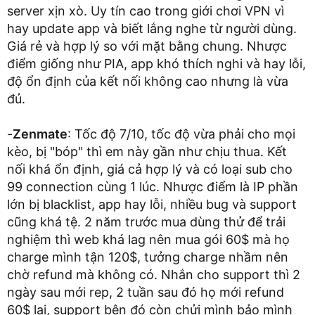
server xịn xò. Uy tín cao trong giới chơi VPN vì
hay update app và biết lắng nghe từ người dùng.
Giá rẻ và hợp lý so với mặt bằng chung. Nhược
điểm giống như PIA, app khó thích nghi và hay lỗi,
độ ổn định của kết nối không cao nhưng là vừa
đủ.
-
Zenmate
: Tốc độ 7/10, tốc độ vừa phải cho mọi
kèo, bị "bóp" thì em này gần như chịu thua. Kết
nối khá ổn định, giá cả hợp lý và có loại sub cho
99 connection cùng 1 lúc. Nhược điểm là IP phần
lớn bị blacklist, app hay lỗi, nhiều bug và support
cũng khá tệ. 2 năm trước mua dùng thử để trải
nghiệm thì web khá lag nên mua gói 60$ mà họ
charge mình tận 120$, tưởng charge nhầm nên
chờ refund mà không có. Nhắn cho support thì 2
ngày sau mới rep, 2 tuần sau đó họ mới refund
60$ lại, support bên đó còn chửi mình bảo mình