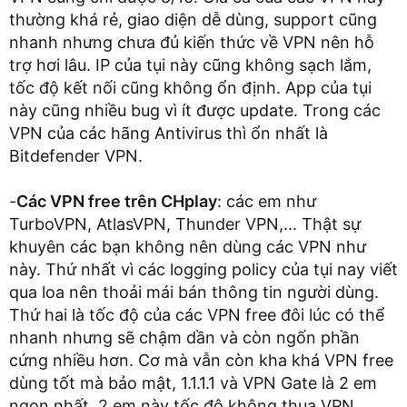
thường khá rẻ, giao diện dễ dùng, support cũng
nhanh nhưng chưa đủ kiến thức về VPN nên hỗ
trợ hơi lâu. IP của tụi này cũng không sạch lắm,
tốc độ kết nối cũng không ổn định. App của tụi
này cũng nhiều bug vì ít được update. Trong các
VPN của các hãng Antivirus thì ổn nhất là
Bitdefender VPN.
-
Các VPN free trên CHplay
: các em như
TurboVPN, AtlasVPN, Thunder VPN,... Thật sự
khuyên các bạn không nên dùng các VPN như
này. Thứ nhất vì các logging policy của tụi nay viết
qua loa nên thoải mái bán thông tin người dùng.
Thứ hai là tốc độ của các VPN free đôi lúc có thể
nhanh nhưng sẽ chậm dần và còn ngốn phần
cứng nhiều hơn. Cơ mà vẫn còn kha khá VPN free
dùng tốt mà bảo mật, 1.1.1.1 và VPN Gate là 2 em
ngon nhất. 2 em này tốc độ không thua VPN