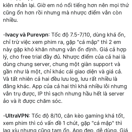
kiên nhẫn lại. Giờ em nó nổi tiếng hơn nên mọi thứ
cũng ổn hơn rồi nhưng mà nhược điểm vẫn còn
nhiều.
-
Ivacy và Purevpn
: Tốc độ 7.5-7/10, dùng khá ổn,
chỉ trừ việc xem phim ra, gặp "cá mập" thì 2 em
này gặp khó khăn nhưng vẫn ổn định. Giá cả hợp
lý, cho free trial đầy đủ. Nhược điểm của cả hai là
dùng chung server, chung một giàn support và
gần như là một, chỉ khác cái giao diện và giá cả.
Và tất nhiên cả hai đều lưu log, lưu rất nhiều là
đằng khác. App của cả hai thì khá nhiều lỗi nhưng
vẫn trụ được, IP thì sạch nhưng hầu hết là server
ảo và ít được chăm sóc.
-
UltraVPN
: Tốc độ 8/10, cân kèo gaming khá tốt,
xem phim thì có vấn đề 1 chút, gặp "cá mập" thì
lag xíu nhưng cũng tạm ổn. App đẹp, dễ dùng. Giá