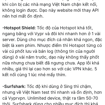
khi còn bị các nhà mạng Việt Nam chặn kết nối,
không login được. Dạo này website mới thay API
nên hơi mất ổn định.
-Hotspot Shield:
Tốc độ của Hotspot khá tốt,
ngang bằng với Vypr và đôi khi nhanh hơn ở 1 vài
server. Dùng cho mục đích cá nhân khá ngon, đặc
biệt là xem phim. Nhược điểm thì Hotspot từng có
vài cú phốt lưu và bán log (thông tin của người
dùng) ở vài năm trước, dạo này không thấy phốt
nữa nhưng chưa biết đã ngưng chưa. App lỗi khá
nhiều, giá thì lại cao hơn so với các VPN khác. 5
kết nối cùng 1 lúc nhé mấy thím.
-Surfshark:
Tốc độ khi dùng ở Sing thì chậm,
nhưng về Việt Nam test thì nhanh và ổn định, hơn
cả Vyprvpn. Unlimited device, thật ra tầm 50-70
thôi. Surfshark dùng cho nhiều mục đích thì khá