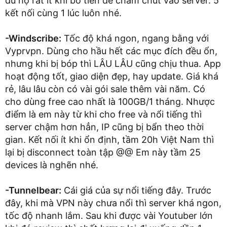
dù họ rất ít khi bỏ tiền để chăm chút vào server. 5
kết nối cùng 1 lúc luôn nhé.
-Windscribe:
Tốc độ khá ngon, ngang bằng với
Vyprvpn. Dùng cho hầu hết các mục đích đều ổn,
nhưng khi bị bóp thì LÂU LÂU cũng chịu thua. App
hoạt động tốt, giao diện đẹp, hay update. Giá khá
rẻ, lâu lâu còn có vài gói sale thêm vài năm. Có
cho dùng free cao nhất là 100GB/1 tháng. Nhược
điểm là em này từ khi cho free và nổi tiếng thì
server chậm hơn hẳn, IP cũng bị bẩn theo thời
gian. Kết nối ít khi ổn định, tầm 20h Việt Nam thì
lại bị disconnect toàn tập @@ Em này tầm 25
devices là nghẽn nhé.
-Tunnelbear:
Cái giá của sự nổi tiếng đây. Trước
đây, khi mà VPN này chưa nổi thì server khá ngon,
tốc độ nhanh lắm. Sau khi được vài Youtuber lớn