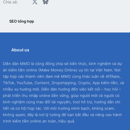
Facebook
X
Bluesky
LinkedIn
Reddit
Pinterest
Tumblr
WhatsApp
Email
Chia sẻ:
SEO tổng hợp
About us
Diễn đàn MMO là cộng đồng chia sẻ kiến thức, kinh nghiệm và dự
án kiếm tiền online (Make Money Online) uy tín tại Việt Nam. Nơi
tập hợp các thành viên đam mê MMO cùng thảo luận về Affiliate,
TikTok, YouTube, Content, Dropshipping, Crypto, App kiếm tiền, và
nhiều xu hướng mới. Diễn đàn hướng đến việc kết nối – học hỏi –
phát triển thu nhập online bền vững, giúp người mới và người có
kinh nghiệm cùng trao đổi tài nguyên, tool hỗ trợ, hướng dẫn chi
tiết và cơ hội hợp tác. Với môi trường minh bạch, không scam,
không spam, đây là nơi lý tưởng để bạn bắt đầu và nâng cao hành
trình kiếm tiền online an toàn, hiệu quả.