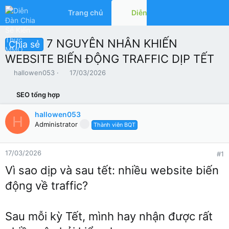
Trang chủ
Diễn đàn
Có gì mớ
7 NGUYÊN NHÂN KHIẾN
Chia sẻ
WEBSITE BIẾN ĐỘNG TRAFFIC DỊP TẾT
T
N
hallowen053
17/03/2026
h
g
r
à
SEO tổng hợp
e
y
a
g
hallowen053
H
d
ử
Administrator
Thành viên BQT
s
i
t
a
17/03/2026
#1
r
t
Vì sao dịp và sau tết: nhiều website biến
e
r
động về traffic?
Sau mỗi kỳ Tết, mình hay nhận được rất