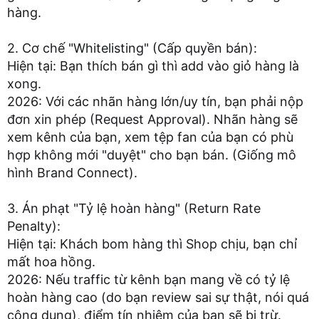
hàng.
2. Cơ chế "Whitelisting" (Cấp quyền bán):
Hiện tại: Bạn thích bán gì thì add vào giỏ hàng là
xong.
2026: Với các nhãn hàng lớn/uy tín, bạn phải nộp
đơn xin phép (Request Approval). Nhãn hàng sẽ
xem kênh của bạn, xem tệp fan của bạn có phù
hợp không mới "duyệt" cho bạn bán. (Giống mô
hình Brand Connect).
3. Án phạt "Tỷ lệ hoàn hàng" (Return Rate
Penalty):
Hiện tại: Khách bom hàng thì Shop chịu, bạn chỉ
mất hoa hồng.
2026: Nếu traffic từ kênh bạn mang về có tỷ lệ
hoàn hàng cao (do bạn review sai sự thật, nói quá
công dụng), điểm tín nhiệm của bạn sẽ bị trừ.