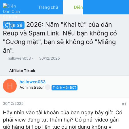
Trang chủ
Diễn đàn
Có gì mớ
2026: Năm "Khai tử" của dân
Chia sẻ
Reup và Spam Link. Nếu bạn không có
"Gương mặt", bạn sẽ không có "Miếng
ăn".
T
N
hallowen053
30/12/2025
h
g
r
à
Affiliate Tiktok
e
y
a
g
hallowen053
H
d
ử
Administrator
Thành viên BQT
s
i
t
a
30/12/2025
#1
r
t
Hãy nhìn vào tài khoản của bạn ngay bây giờ. Có
e
phải view đang tụt thảm hại? Có phải video gắn
r
giỏ hàng bị flop liên tục dù nội dung không vi