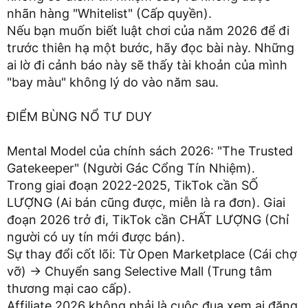
nhãn hàng "Whitelist" (Cấp quyền).
Nếu bạn muốn biết luật chơi của năm 2026 để đi
trước thiên hạ một bước, hãy đọc bài này. Những
ai lờ đi cảnh báo này sẽ thấy tài khoản của mình
"bay màu" không lý do vào năm sau.
ĐIỂM BÙNG NỔ TƯ DUY
Mental Model của chính sách 2026: "The Trusted
Gatekeeper" (Người Gác Cổng Tín Nhiệm).
Trong giai đoạn 2022-2025, TikTok cần SỐ
LƯỢNG (Ai bán cũng được, miễn là ra đơn). Giai
đoạn 2026 trở đi, TikTok cần CHẤT LƯỢNG (Chỉ
người có uy tín mới được bán).
Sự thay đổi cốt lõi: Từ Open Marketplace (Cái chợ
vỡ) -> Chuyển sang Selective Mall (Trung tâm
thương mại cao cấp).
Affiliate 2026 không phải là cuộc đua xem ai đăng