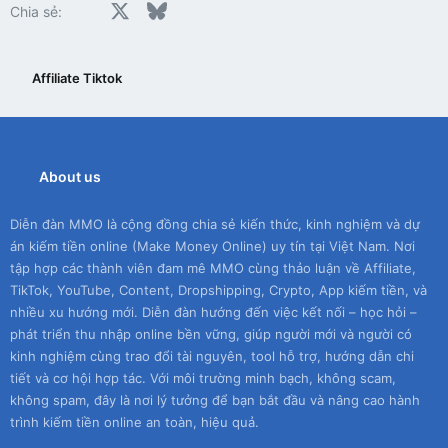
Facebook
X
Bluesky
LinkedIn
Reddit
Pinterest
Tumblr
WhatsApp
Email
Chia sẻ:
Affiliate Tiktok
About us
Diễn đàn MMO là cộng đồng chia sẻ kiến thức, kinh nghiệm và dự
án kiếm tiền online (Make Money Online) uy tín tại Việt Nam. Nơi
tập hợp các thành viên đam mê MMO cùng thảo luận về Affiliate,
TikTok, YouTube, Content, Dropshipping, Crypto, App kiếm tiền, và
nhiều xu hướng mới. Diễn đàn hướng đến việc kết nối – học hỏi –
phát triển thu nhập online bền vững, giúp người mới và người có
kinh nghiệm cùng trao đổi tài nguyên, tool hỗ trợ, hướng dẫn chi
tiết và cơ hội hợp tác. Với môi trường minh bạch, không scam,
không spam, đây là nơi lý tưởng để bạn bắt đầu và nâng cao hành
trình kiếm tiền online an toàn, hiệu quả.